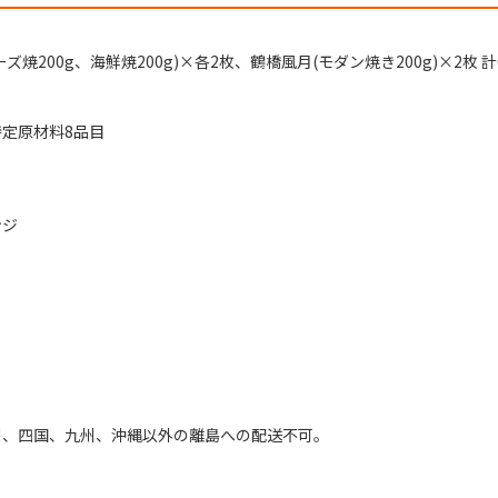
ズ焼200g、海鮮焼200g)×各2枚、鶴橋風月(モダン焼き200g)×2枚 
定原材料8品目
ンジ
州、四国、九州、沖縄以外の離島への配送不可。