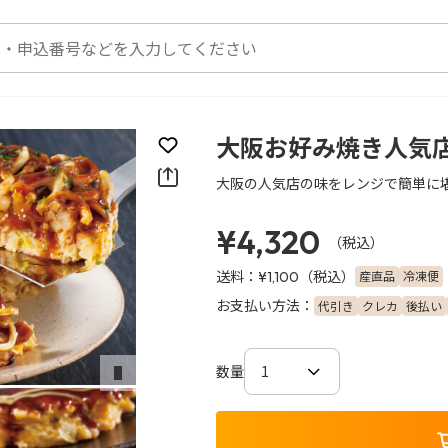
大阪お好み焼き人気
お気に入りに登録
大阪の人気店の味をレンジで簡単に
¥4,320
（税込）
送料：
（税込）
産直品
冷凍便
¥1,100
お支払い方法：
代引き
クレカ
後払い
数量
次のスライド