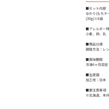
■セット内容
ゆかり(もちチー
(30g)×6袋
■アレルギー特
小麦、卵、乳
■商品仕様
調理方法：レ
■賞味期限
冷凍6ヶ月目安
■生産国
加工地：日本
■要注意事項
※北海道、本