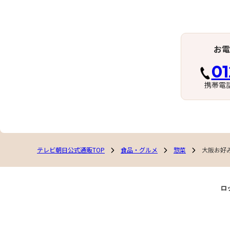
お電
01
携帯電
テレビ朝日公式通販TOP
食品・グルメ
惣菜
大阪お好
ロ