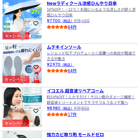
Newラディクール涼感ひんやり日傘
50%OFF！－21℃！木陰にいるような涼しさが続く涼
感ひんやり日傘
¥7,700
（税込）
¥15,400
お気に入りに登録
64件
4.0
キャンペーン
2
ムテキインソール
レジェンド松下プロデュース☆足腰への負担が軽減で
きる中敷き
¥2,970
（税込）
お気に入りに登録
64件
4.5
キャンペーン
3
イコエル 超音波リペアコーム
約54%OFF！とかすだけ！サロン級のダメージ補修！
超音波トリートメントでサラサラ＆うるツヤ髪へ
¥8,980
（税込）
¥19,800
お気に入りに登録
17件
4.0
キャンペーン
4
強力カビ取り剤 モールドゼロ