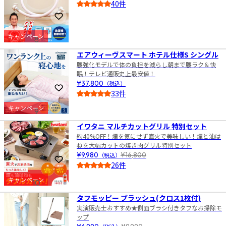
40件
4.5
お気に入りに登録
キャンペーン
8
エアウィーヴスマート ホテル仕様S シングル
腰強化モデルで体の負担を減らし朝まで腰ラク＆快
眠！テレビ通販史上最安値！
¥37,800
（税込）
お気に入りに登録
33件
5.0
キャンペーン
9
イワタニ マルチカットグリル 特別セット
約40%OFF！煙を気にせず直火で美味しい！煙と油は
ねを大幅カットの焼き肉グリル特別セット
¥9,980
（税込）
¥16,800
お気に入りに登録
26件
5.0
キャンペーン
10
タフモッピー ブラッシュ(クロス1枚付)
実演販売士おすすめ★側面ブラシ付きタフなお掃除モ
ップ