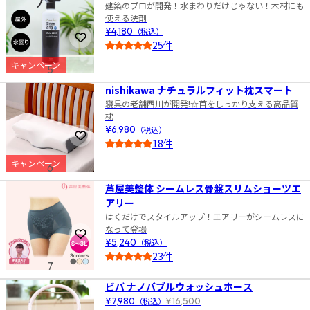
建築のプロが開発！水まわりだけじゃない！木材にも
使える洗剤
¥4,180
（税込）
お気に入りに登録
25件
4.5
キャンペーン
5
nishikawa ナチュラルフィット枕スマート
寝具の老舗西川が開発!☆首をしっかり支える高品質
枕
¥6,980
（税込）
お気に入りに登録
18件
4.5
キャンペーン
6
芦屋美整体 シームレス骨盤スリムショーツエ
アリー
はくだけでスタイルアップ！エアリーがシームレスに
なって登場
お気に入りに登録
¥5,240
（税込）
23件
7
4.5
ビバ ナノバブルウォッシュホース
¥7,980
（税込）
¥16,500