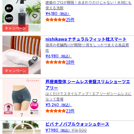
建築のプロが開発！水まわりだけじゃない！木材にも
使える洗剤
¥4,180
（税込）
お気に入りに登録
25件
4.5
キャンペーン
5
nishikawa ナチュラルフィット枕スマート
寝具の老舗西川が開発!☆首をしっかり支える高品質
枕
¥6,980
（税込）
お気に入りに登録
18件
4.5
キャンペーン
6
芦屋美整体 シームレス骨盤スリムショーツエ
アリー
はくだけでスタイルアップ！エアリーがシームレスに
なって登場
お気に入りに登録
¥5,240
（税込）
23件
7
4.5
ビバ ナノバブルウォッシュホース
¥7,980
（税込）
¥16,500