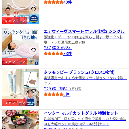
40件
4.5
お気に入りに登録
キャンペーン
8
エアウィーヴスマート ホテル仕様S シングル
腰強化モデルで体の負担を減らし朝まで腰ラク＆快
眠！テレビ通販史上最安値！
¥37,800
（税込）
お気に入りに登録
33件
5.0
キャンペーン
9
タフモッピー ブラッシュ(クロス1枚付)
実演販売士おすすめ★側面ブラシ付きタフなお掃除モ
ップ
¥6,990
（税込）
¥9,990
お気に入りに登録
6件
4.0
キャンペーン
10
イワタニ マルチカットグリル 特別セット
約40%OFF！煙を気にせず直火で美味しい！煙と油は
ねを大幅カットの焼き肉グリル特別セット