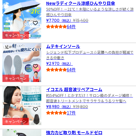
Newラディクール涼感ひんやり日傘
50%OFF！－21℃！木陰にいるような涼しさが続く涼
感ひんやり日傘
¥7,700
（税込）
¥15,400
お気に入りに登録
64件
4.0
キャンペーン
2
ムテキインソール
レジェンド松下プロデュース☆足腰への負担が軽減で
きる中敷き
¥2,970
（税込）
お気に入りに登録
64件
4.5
キャンペーン
3
イコエル 超音波リペアコーム
約54%OFF！とかすだけ！サロン級のダメージ補修！
超音波トリートメントでサラサラ＆うるツヤ髪へ
¥8,980
（税込）
¥19,800
お気に入りに登録
17件
4.0
キャンペーン
4
強力カビ取り剤 モールドゼロ