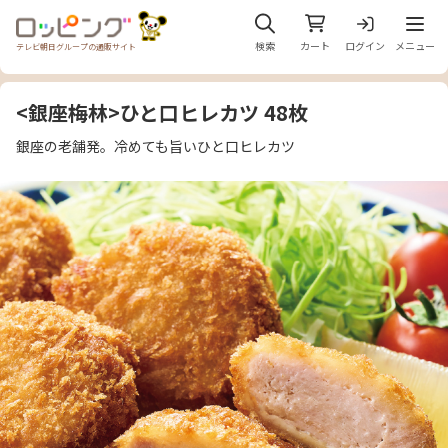
メニュ
検索
カート
ログイン
メニュー
テレビ朝日グループの通販サイト
<銀座梅林>ひと口ヒレカツ 48枚
銀座の老舗発。冷めても旨いひと口ヒレカツ