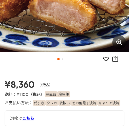
お気に入り
¥8,360
（税込）
送料：
（税込）
産直品
冷凍便
¥1,100
お支払い方法：
代引き
クレカ
後払い
その他電子決済
キャリア決済
24枚は
こちら