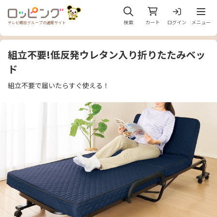
メニュ
検索
カート
ログイン
メニュー
テレビ朝日グループの通販サイト
組立不要!低反発ウレタン入り折りたたみベッ
ド
組立不要で届いたらすぐ使える！