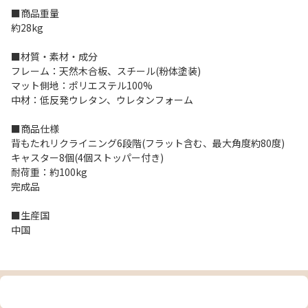
■商品重量
約28kg
■材質・素材・成分
フレーム：天然木合板、スチール(粉体塗装)
マット側地：ポリエステル100%
中材：低反発ウレタン、ウレタンフォーム
■商品仕様
背もたれリクライニング6段階(フラット含む、最大角度約80度)
キャスター8個(4個ストッパー付き)
耐荷重：約100kg
完成品
■生産国
中国