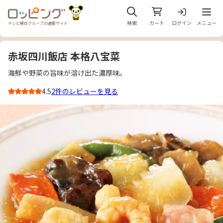
メニュ
検索
カート
ログイン
メニュー
テレビ朝日グループの通販サイト
赤坂四川飯店 本格八宝菜
海鮮や野菜の旨味が溶け出た濃厚味。
4.5
2件のレビューを見る
3