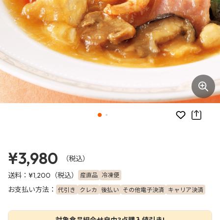
お気に入り
¥3,980
（税込）
送料：
（税込）
産直品
冷凍便
¥1,200
お支払い方法：
代引き
クレカ
後払い
その他電子決済
キャリア決済
対象食品組合せ自由3点購入値引き!