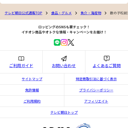
テレビ朝日公式通販TOP
食品・グルメ
魚介・海産物
数の子松前漬
ロッピングのSNSも要チェック！
イチオシ商品やオトクな情報・キャンペーンをお届け！
ご利用ガイド
お問い合わせ
よくあるご質問
サイトマップ
特定商取引法に基づく表示
免許情報
プライバシーポリシー
ご利用規約
アフィリエイト
テレビ朝日トップ