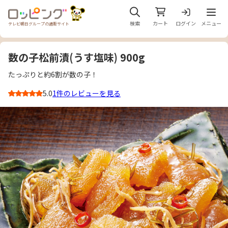
メニュ
検索
カート
ログイン
メニュー
テレビ朝日グループの通販サイト
数の子松前漬(うす塩味) 900g
たっぷりと約6割が数の子！
5.0
1件のレビューを見る
3