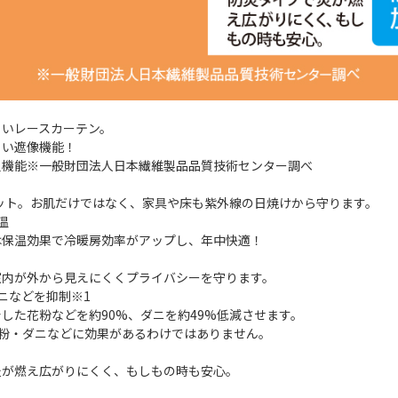
くいレースカーテン。
くい遮像機能！
星機能※一般財団法人日本繊維製品品質技術センター調べ
ット。お肌だけではなく、家具や床も紫外線の日焼けから守ります。
温
は保温効果で冷暖房効率がアップし、年中快適！
室内が外から見えにくくプライバシーを守ります。
ニなどを抑制※1
した花粉などを約90%、ダニを約49%低減させます。
花粉・ダニなどに効果があるわけではありません。
炎が燃え広がりにくく、もしもの時も安心。