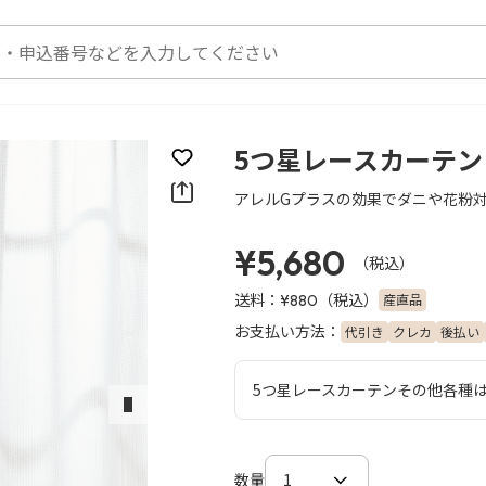
5つ星レースカーテン 1
お気に入りに登録
アレルGプラスの効果でダニや花粉
¥5,680
（税込）
送料：
（税込）
産直品
¥880
お支払い方法：
代引き
クレカ
後払い
5つ星レースカーテンその他各種
次のスライド
数量