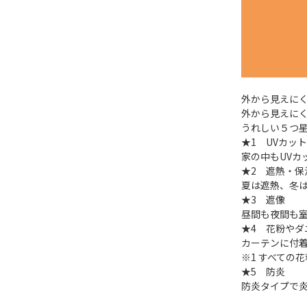
外から見えに
外から見えに
うれしい５つ
★1 UVカット
家の中もUVカ
★2 遮熱・保
夏は遮熱、冬
★3 遮像
昼間も夜間も
★4 花粉やダ
カーテンに付着
※1 すべての
★5 防炎
防炎タイプで