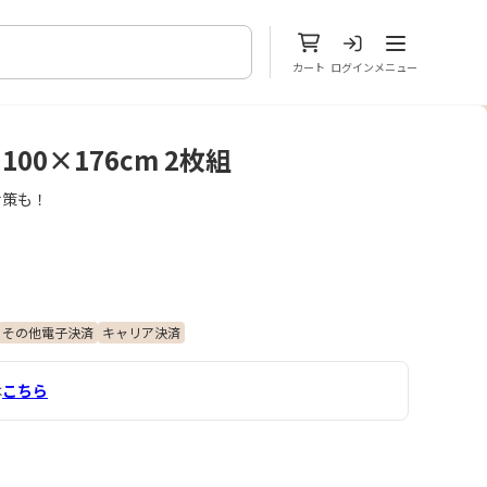
メニューを開
カート
ログイン
メニュー
00×176cm 2枚組
対策も！
その他電子決済
キャリア決済
は
こちら