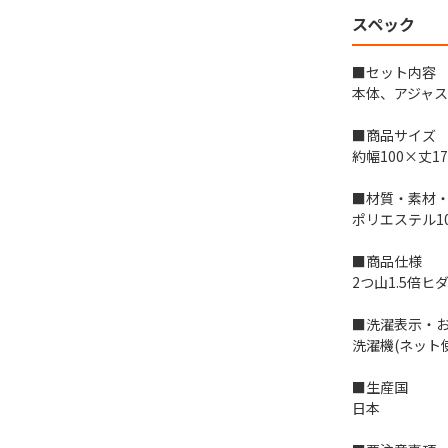
スペック
■セット内容
本体、アジャス
■商品サイズ
約幅100×丈17
■材質・素材
ポリエステル1
■商品仕様
2つ山1.5倍
■洗濯表示・
洗濯機(ネット
■生産国
日本