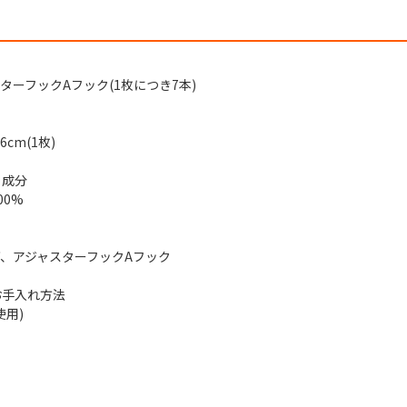
ターフックAフック(1枚につき7本)
6cm(1枚)
・成分
00%
ヒダ、アジャスターフックAフック
お手入れ方法
使用)