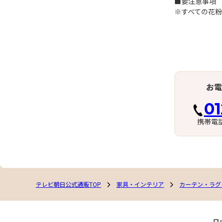
■要注意事項
※すべての花
お電
01
携帯電
テレビ朝日公式通販TOP
家具・インテリア
カーテン・ラグ
ロ