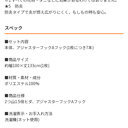
※1 すべての花粉・ダニなどに効果があるわけではありません。
★5 防炎
防炎タイプで炎が燃え広がりにくく、もしもの時も安心。
スペック
■セット内容
本体、アジャスターフックAフック(1枚につき7本)
■商品サイズ
約幅100×丈133cm(1枚)
■材質・素材・成分
ポリエステル100%
■商品仕様
2つ山1.5倍ヒダ、アジャスターフックAフック
■洗濯表示・お手入れ方法
洗濯機(ネット使用)