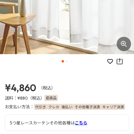
お気に入り
¥4,860
（税込）
送料：
（税込）
産直品
¥880
お支払い方法：
代引き
クレカ
後払い
その他電子決済
キャリア決済
5つ星レースカーテンその他各種は
こちら