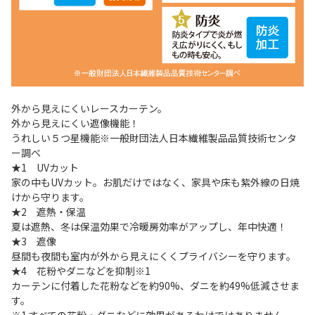
外から見えにくいレースカーテン。
外から見えにくい遮像機能！
うれしい５つ星機能※一般財団法人日本繊維製品品質技術センタ
ー調べ
★1 UVカット
家の中もUVカット。お肌だけではなく、家具や床も紫外線の日焼
けから守ります。
★2 遮熱・保温
夏は遮熱、冬は保温効果で冷暖房効率がアップし、年中快適！
★3 遮像
昼間も夜間も室内が外から見えにくくプライバシーを守ります。
★4 花粉やダニなどを抑制※1
カーテンに付着した花粉などを約90%、ダニを約49%低減させま
す。