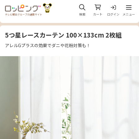
メニュ
検索
カート
ログイン
メニュー
テレビ朝日グループの通販サイト
5つ星レースカーテン 100×133cm 2枚組
アレルGプラスの効果でダニや花粉対策も！