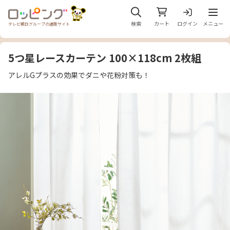
メニュ
検索
カート
ログイン
メニュー
テレビ朝日グループの通販サイト
5つ星レースカーテン 100×118cm 2枚組
アレルGプラスの効果でダニや花粉対策も！