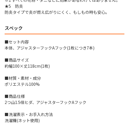
※1 すべての花粉・ダニなどに効果があるわけではありません。
★5 防炎
防炎タイプで炎が燃え広がりにくく、もしもの時も安心。
スペック
■セット内容
本体、アジャスターフックAフック(1枚につき7本)
■商品サイズ
約幅100×丈118cm(1枚)
■材質・素材・成分
ポリエステル100%
■商品仕様
2つ山1.5倍ヒダ、アジャスターフックAフック
■洗濯表示・お手入れ方法
洗濯機(ネット使用)