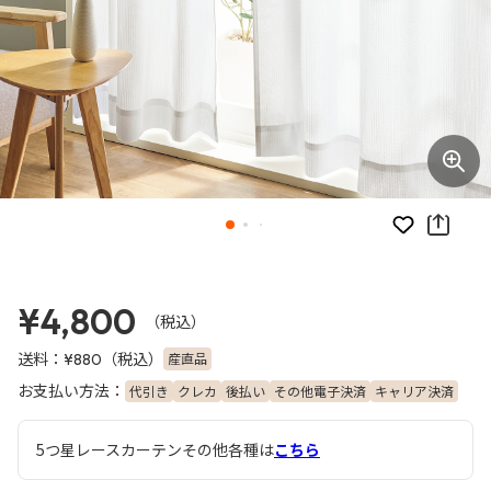
お気に入り
¥4,800
（税込）
送料：
（税込）
産直品
¥880
お支払い方法：
代引き
クレカ
後払い
その他電子決済
キャリア決済
5つ星レースカーテンその他各種は
こちら