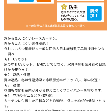
外から見えにくいレースカーテン。
外から見えにくい遮像機能！
うれしい５つ星機能※一般財団法人日本繊維製品品質技術センタ
ー調べ
★1 UVカット
家の中もUVカット。お肌だけではなく、家具や床も紫外線の日焼
けから守ります。
★2 遮熱・保温
夏は遮熱、冬は保温効果で冷暖房効率がアップし、年中快適！
★3 遮像
昼間も夜間も室内が外から見えにくくプライバシーを守ります。
★4 花粉やダニなどを抑制※1
カーテンに付着した花粉などを約90%、ダニを約49%低減させま
す。