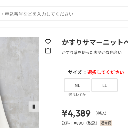
かすりサマーニット
お気に入りに登録
かすり系を使った爽やかな色合い
サイズ ：
選択してください
ML
LL
残りわずか
次のスライド
¥4,389
（税込）
送料：
（税込）
通常便
¥880