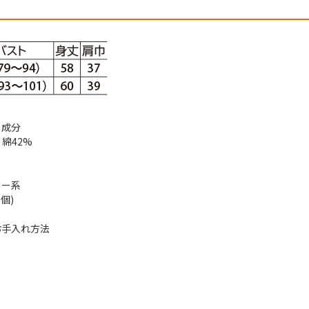
・成分
綿42%
レー系
個)
お手入れ方法