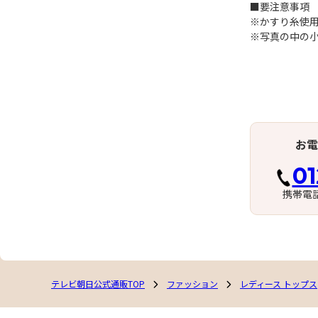
■要注意事項
※かすり糸使
※写真の中の
お電
01
携帯電
テレビ朝日公式通販TOP
ファッション
レディース トップス