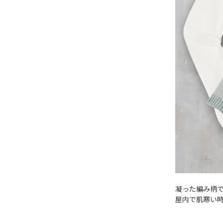
凝った編み柄
屋内で肌寒い