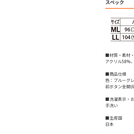
スペック
■材質・素材
アクリル58%、
■商品仕様
色：ブルーグ
前ボタン全開(6
■洗濯表示・
手洗い
■生産国
日本