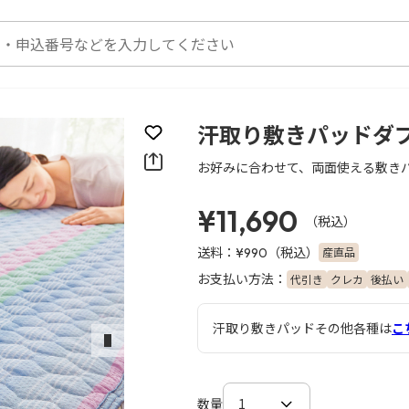
汗取り敷きパッドダ
お気に入りに登録
お好みに合わせて、両面使える敷き
¥11,690
（税込）
送料：
（税込）
産直品
¥990
お支払い方法：
代引き
クレカ
後払い
汗取り敷きパッドその他各種は
こ
次のスライド
数量