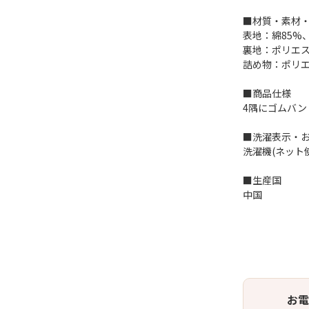
■材質・素材
表地：綿85%、
裏地：ポリエス
詰め物：ポリエ
■商品仕様
4隅にゴムバン
■洗濯表示・
洗濯機(ネット
■生産国
中国
お電