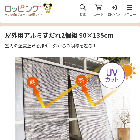
メニュ
検索
カート
ログイン
メニュー
テレビ朝日グループの通販サイト
屋外用アルミすだれ2個組 90×135cm
室内の温度上昇を抑え、外からの視線を遮る！