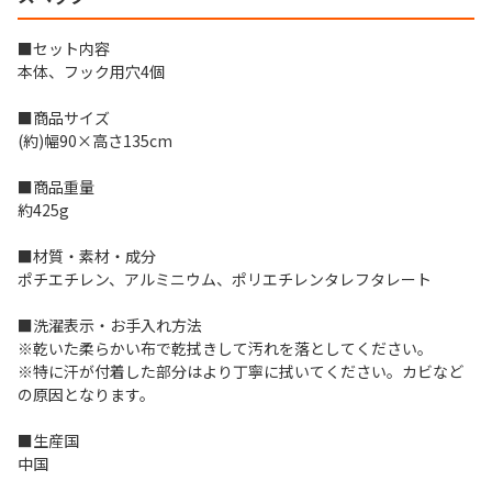
■セット内容
本体、フック用穴4個
■商品サイズ
(約)幅90×高さ135cm
■商品重量
約425g
■材質・素材・成分
ポチエチレン、アルミニウム、ポリエチレンタレフタレート
■洗濯表示・お手入れ方法
※乾いた柔らかい布で乾拭きして汚れを落としてください。
※特に汗が付着した部分はより丁寧に拭いてください。カビなど
の原因となります。
■生産国
中国