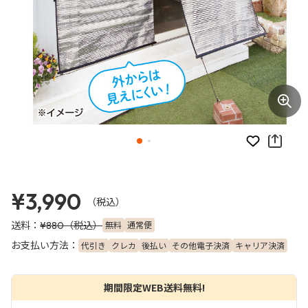
お気に入り
¥3,990
（税込）
送料：
（税込）
無料
通常便
¥880
お支払い方法：
代引き
クレカ
後払い
その他電子決済
キャリア決済
期間限定WEB送料無料!