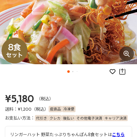
お気に入り
¥5,180
（税込）
送料：
（税込）
産直品
冷凍便
¥1,200
お支払い方法：
代引き
クレカ
後払い
その他電子決済
キャリア決済
リンガーハット 野菜たっぷりちゃんぽん8食セットは
こちら