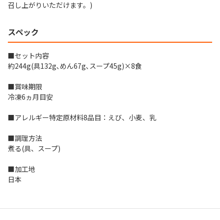
召し上がりいただけます。)
スペック
■セット内容
約244g(具132g､めん67g､スープ45g)×8食
■賞味期限
冷凍6ヵ月目安
■アレルギー特定原材料8品目：えび、小麦、乳
■調理方法
煮る(具、スープ)
■加工地
日本