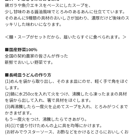
鶏ガラや魚介エキスをベースにしたスープを、
少し甘味のある醤油風味でとろみのあるあんに仕立てています。
そのあんに9種類の具材のおいしさが加わり、濃厚だけど後味のス
ッキリした味わいになります。
＜麺・スープがセットだから、届いたらすぐに食べられます。＞
■国産野菜100％
全国の契約農家の皆さんが作った
新鮮でおいしい野菜です。
■長崎皿うどんの作り方
(1)めんを袋から取り出し、そのまま皿にのせ、軽く手で角をほぐ
します。
(2)鍋に水250ccを入れて火をつけ、沸騰したら凍ったままの具材
を袋から出して入れ、箸で具材をほぐします。
(3)再沸騰したら一度火を止めてスープを入れ、とろみがつくまで
かきまぜます。
もう一度火をつけ、沸騰したらできあがり。
(4)(1)で盛り付けためんの上に具を均等にかけます。
(お好みでウスターソース、お酢などをかけるとさらにおいしくお