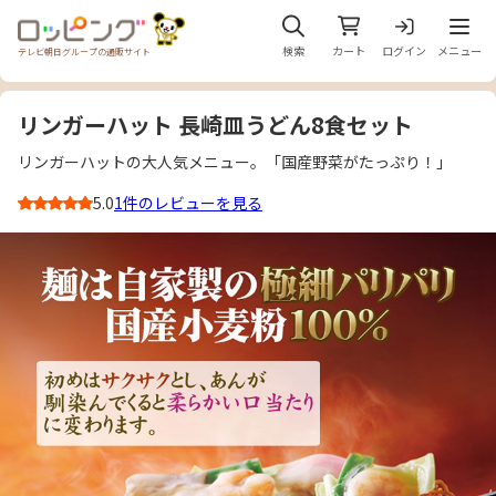
メニュ
検索
カート
ログイン
メニュー
テレビ朝日グループの通販サイト
リンガーハット 長崎皿うどん8食セット
リンガーハットの大人気メニュー。「国産野菜がたっぷり！」
5.0
1件のレビューを見る
3