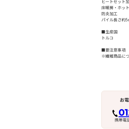
ヒートセット加
床暖房・ホット
防炎加工
パイル長さ約5
■生産国
トルコ
■要注意事項
※繊維商品に
お電
01
携帯電