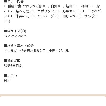
■セット内容
13種類17食(やわらかご飯×3、白粥×2、鮭粥×1、梅粥×1、豚
汁×2、鯖みそ煮×1、ナポリタン×1、野菜カレー×1、コッペパ
ン×1、牛丼の具×1、ハンバーグ×1、肉じゃが×1、ぜんざい
×1)
■箱サイズ(約)
37×25×26cm
■材質・素材・成分
アレルギー特定原材料8品目：小麦、卵、乳
■賞味期限
常温6年目安
■加工地
日本