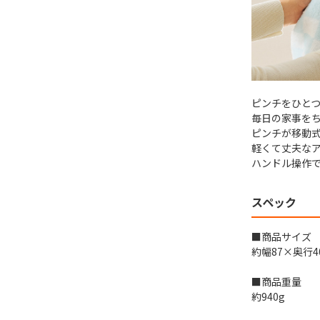
ピンチをひと
毎日の家事を
ピンチが移動
軽くて丈夫な
ハンドル操作
スペック
■商品サイズ
約幅87×奥行4
■商品重量
約940g