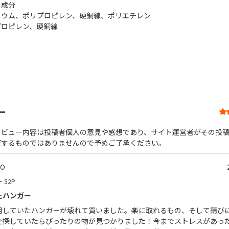
・成分
ニウム、ポリプロピレン、硬銅線、ポリエチレン
プロピレン、硬銅線
ー
レビュー内容は投稿者個人の意見や感想であり、サイト運営者がその投
証するものではありませんので予めご了承ください。
.0
 52P
たハンガー
用していたハンガ－が壊れて買いました。楽に取れるもの、そして錆び
を探していたらぴったりの物が見つかりました！今までストレスがあっ