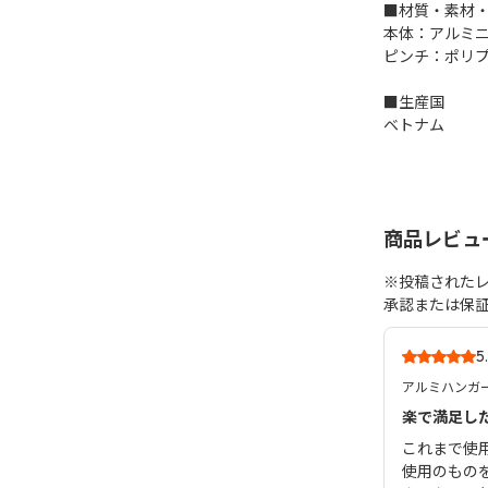
■材質・素材
本体：アルミ
ピンチ：ポリ
■生産国
ベトナム
商品レビュ
※投稿された
承認または保
5
アルミハンガー
楽で満足し
これまで使
使用のもの