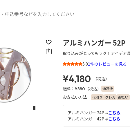
アルミハンガー 52P
お気に入りに登録
取り込みがとってもラク！アイデア
5.0
1件のレビューを見る
3
¥4,180
（税込）
送料：
（税込）
通常便
¥880
お支払い方法：
代引き
クレカ
後払い
次のスライド
アルミハンガー 24Pは
こちら
アルミハンガー 42Pは
こちら