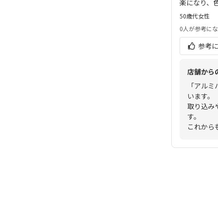
楽になり、
50歳代
女性
0人
が参考にな
参考
店舗から
「アルミ
います。
取り込み
す。
これから