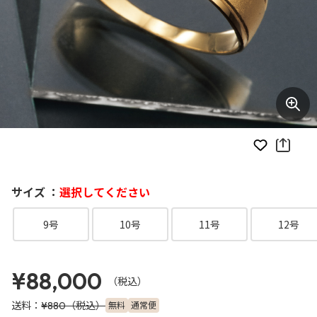
お気に入り
サイズ ：
選択してください
9号
10号
11号
12号
¥88,000
（税込）
送料：
（税込）
無料
通常便
¥880