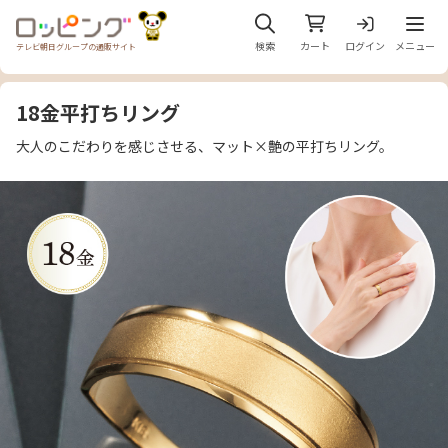
メニュ
検索
カート
ログイン
メニュー
テレビ朝日グループの通販サイト
18金平打ちリング
大人のこだわりを感じさせる、マット×艶の平打ちリング。