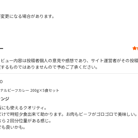
が変更になる場合があります。
ー
レビュー内容は投稿者個人の意見や感想であり、サイト運営者がその投
証するものではありませんので予めご了承ください。
.0
ジナルビーフカレー 200g×5食セット
ウンジ
飯にも使えるクオリティ。
だけで時短夕食出来て助かります。お肉もビ－フがゴロゴロで美味しい
なら２回分位量がある感じ。
でも良いかも。