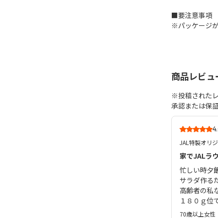
■要注意事項
※パッケージ
商品レビュ
※投稿された
承認または保
4
JAL特製オリ
家でJALラ
忙しい時夕
サラダ作る
高齢者の私
１８０ｇ位
70歳以上
女性