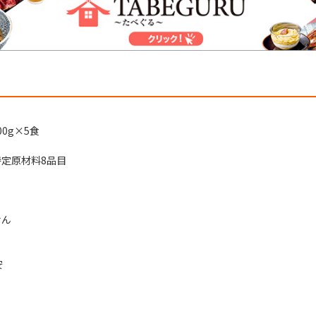
0g×5食
定原材料8品目
せん
安