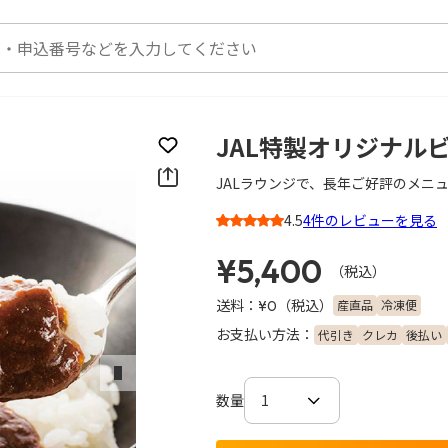
JAL特製オリジナルビ
お気に入りに登録
JALラウンジで、長年ご好評のメニ
4.5
4件のレビューを見る
3
¥5,400
（税込）
送料：
（税込）
産直品
冷凍便
¥0
お支払い方法：
代引き
クレカ
後払い
次のスライド
数量