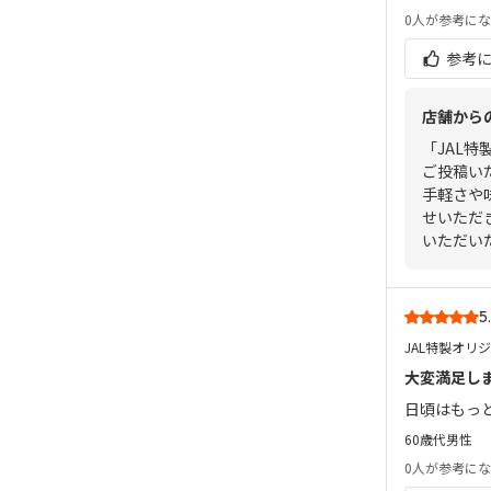
0人
が参考にな
参考
店舗から
「JAL
ご投稿い
手軽さや
せいただ
いただい
5
JAL特製オリ
大変満足し
日頃はもっ
60歳代
男性
0人
が参考にな