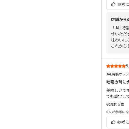
参考
店舗から
「JAL
せいただ
味わいに
これから
5
JAL特製オリ
咄嗟の時に
美味しいで
ても重宝し
60歳代
女性
0人
が参考にな
参考