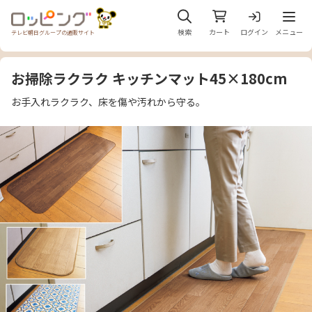
メニュ
検索
カート
ログイン
メニュー
テレビ朝日グループの通販サイト
お掃除ラクラク キッチンマット45×180cm
お手入れラクラク、床を傷や汚れから守る。