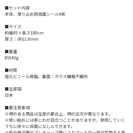
■セット内容
本体、滑り止め用両面シール4枚
■サイズ
約幅45×長さ180cm
厚さ：(約)1.8mm
■重量
約540g
■材質
塩化ビニール樹脂、裏面：ガラス繊維不織布
■生産国
日本
■要注意事項
※柄のある商品は生産の都合上、柄の出方が異なります。
※使い始めには巻じわが目立つことがありますが、使用していく
うちに徐々に床面になじんできます。
※机や椅子等のゴムキャップ等によりマットの一部が変色する事