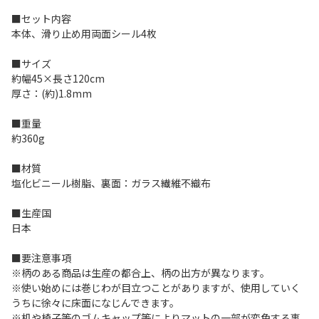
■セット内容
本体、滑り止め用両面シール4枚
■サイズ
約幅45×長さ120cm
厚さ：(約)1.8mm
■重量
約360g
■材質
塩化ビニール樹脂、裏面：ガラス繊維不織布
■生産国
日本
■要注意事項
※柄のある商品は生産の都合上、柄の出方が異なります。
※使い始めには巻じわが目立つことがありますが、使用していく
うちに徐々に床面になじんできます。
※机や椅子等のゴムキャップ等によりマットの一部が変色する事