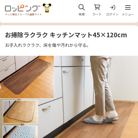
メニュ
検索
カート
ログイン
メニュー
テレビ朝日グループの通販サイト
お掃除ラクラク キッチンマット45×120cm
お手入れラクラク、床を傷や汚れから守る。