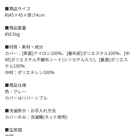
■商品サイズ
約45×45×厚さ4cm
■商品重量
約0.5kg
■材質・素材・成分
カバー：[表面]ナイロン100%、[基布部]ポリエステル100%、[中
材]ポリエステル不織布シート(シリカゲル入り)、[裏面]ポリエス
テル100%
中材：ポリエチレン100%
■商品仕様
色：グレー
カバーはリバーシブル
■洗濯表示・お手入れ方法
カバーのみ：洗濯機(ネット使用)
■生産国