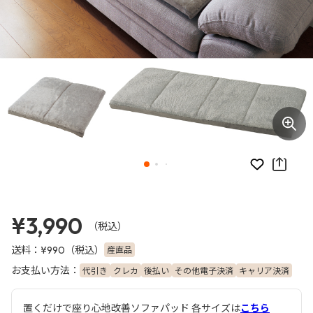
お気に入り
¥3,990
（税込）
送料：
（税込）
産直品
¥990
お支払い方法：
代引き
クレカ
後払い
その他電子決済
キャリア決済
置くだけで座り心地改善ソファパッド 各サイズは
こちら