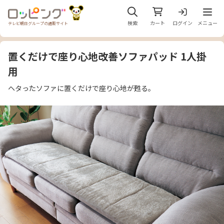
メニュ
検索
カート
ログイン
メニュー
テレビ朝日グループの通販サイト
置くだけで座り心地改善ソファパッド 1人掛
用
ヘタったソファに置くだけで座り心地が甦る。