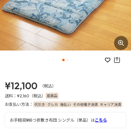
お気に入り
¥12,100
（税込）
送料：
（税込）
産直品
¥2,160
お支払い方法：
代引き
クレカ
後払い
その他電子決済
キャリア決済
お手軽収納6つ折敷き布団 シングル（単品）は
こちら