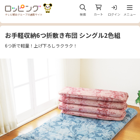
メニュ
検索
カート
ログイン
メニュー
テレビ朝日グループの通販サイト
お手軽収納6つ折敷き布団 シングル2色組
6つ折で軽量！上げ下ろしラクラク！