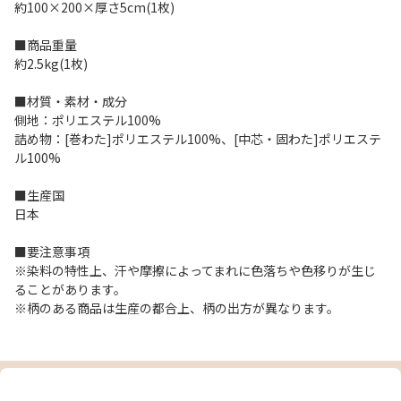
約100×200×厚さ5cm(1枚)
■商品重量
約2.5kg(1枚)
■材質・素材・成分
側地：ポリエステル100%
詰め物：[巻わた]ポリエステル100%、[中芯・固わた]ポリエステ
ル100%
■生産国
日本
■要注意事項
※染料の特性上、汗や摩擦によってまれに色落ちや色移りが生じ
ることがあります。
※柄のある商品は生産の都合上、柄の出方が異なります。