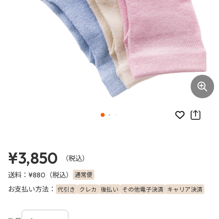
お気に入り
¥3,850
（税込）
送料：
（税込）
通常便
¥880
お支払い方法：
代引き
クレカ
後払い
その他電子決済
キャリア決済