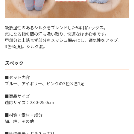
吸放湿性のあるシルクをブレンドした5本指ソックス。
気になる指の間の汗も吸い取り、快適なはき心地です。
甲部分と土踏まず部分をメッシュ編みにし、通気性をアップ。
3色6足組。シルク混。
スペック
■セット内容
ブルー、アイボリー、ピンクの3色×各2足
■商品サイズ
適応サイズ：23.0-25.0cm
■材質・素材・成分
絹、綿、その他
■洗濯表示・お手入れ方法