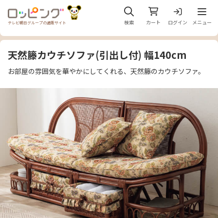
メニュ
検索
カート
ログイン
メニュー
テレビ朝日グループの通販サイト
天然籐カウチソファ(引出し付) 幅140cm
お部屋の雰囲気を華やかにしてくれる、天然籐のカウチソファ。