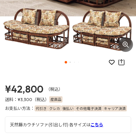
お気に入り
¥42,800
（税込）
送料：
（税込）
産直品
¥3,300
お支払い方法：
代引き
クレカ
後払い
その他電子決済
キャリア決済
天然籐カウチソファ(引出し付) 各サイズは
こちら