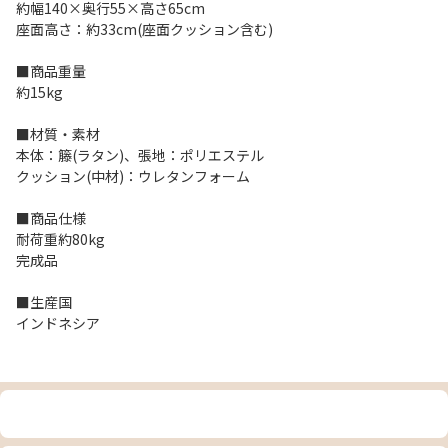
約幅140×奥行55×高さ65cm
座面高さ：約33cm(座面クッション含む)
■商品重量
約15kg
■材質・素材
本体：籐(ラタン)、張地：ポリエステル
クッション(中材)：ウレタンフォーム
■商品仕様
耐荷重約80kg
完成品
■生産国
インドネシア