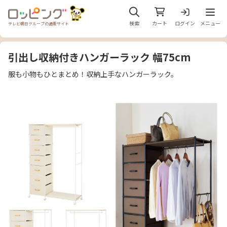
メニュ
検索
カート
ログイン
メニュー
テレビ朝日グループの通販サイト
引出し収納付きハンガーラック 幅75cm
服も小物もひとまとめ！収納上手なハンガーラック。