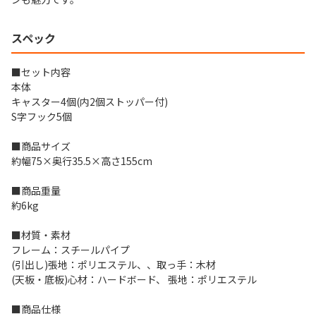
スペック
■セット内容
本体
キャスター4個(内2個ストッパー付)
S字フック5個
■商品サイズ
約幅75×奥行35.5×高さ155cm
■商品重量
約6kg
■材質・素材
フレーム：スチールパイプ
(引出し)張地：ポリエステル、、取っ手：木材
(天板・底板)心材：ハードボード、 張地：ポリエステル
■商品仕様