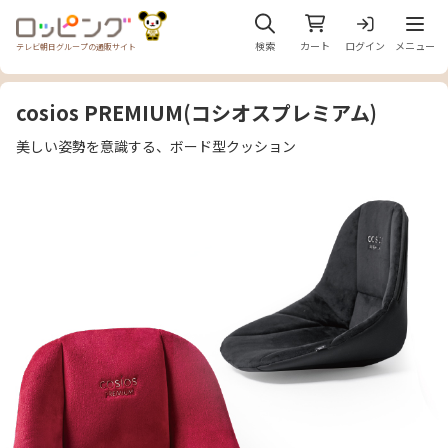
メニュ
検索
カート
ログイン
メニュー
テレビ朝日グループの通販サイト
cosios PREMIUM(コシオスプレミアム)
美しい姿勢を意識する、ボード型クッション