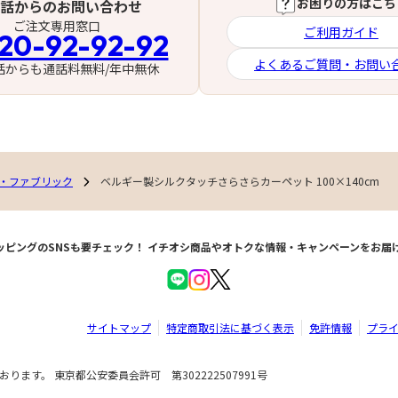
お困りの方はこち
話からのお問い合わせ
ご注文専用窓口
ご利用ガイド
20-92-92-92
よくあるご質問・お問い
話からも通話料無料/年中無休
・ファブリック
ベルギー製シルクタッチさらさらカーペット 100×140cm
ッピングのSNSも要チェック！
イチオシ商品やオトクな情報・キャンペーンをお届
サイトマップ
特定商取引法に基づく表示
免許情報
プラ
ます。 東京都公安委員会許可 第302222507991号