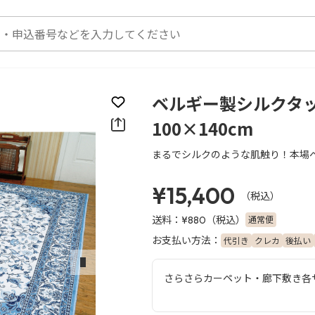
ベルギー製シルクタ
お気に入りに登録
100×140cm
まるでシルクのような肌触り！本場
¥15,400
（税込）
送料：
（税込）
通常便
¥880
お支払い方法：
代引き
クレカ
後払い
次のスライド
さらさらカーペット・廊下敷き各