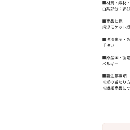
■材質・素材
白系部分：綿1
■商品仕様
綿混モケット織
■洗濯表示・
手洗い
■原産国・製
ベルギー
■要注意事項
※光の当たり
※繊維商品に