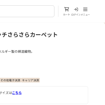
メニューを開
カート
ログイン
メニュー
ッチさらさらカーペット
ベルギー製の綿混織物。
その他電子決済
キャリア決済
サイズは
こちら