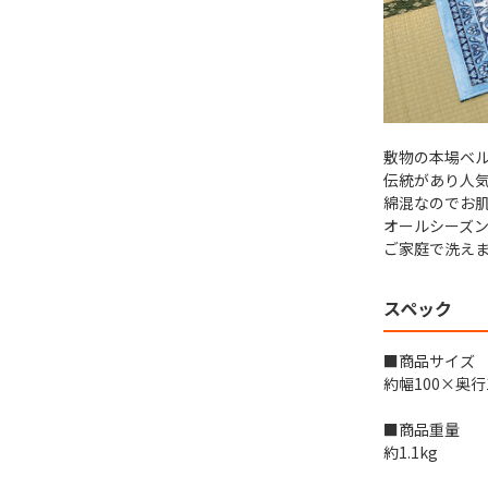
敷物の本場ベ
伝統があり人
綿混なのでお
オールシーズン
ご家庭で洗えま
スペック
■商品サイズ
約幅100×奥行
■商品重量
約1.1kg