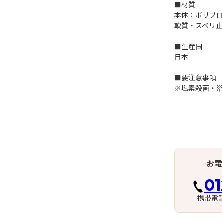
■材質
本体：ポリプ
軟質・スベリ
■生産国
日本
■要注意事項
※塩素殺菌・浴
お電
01
携帯電