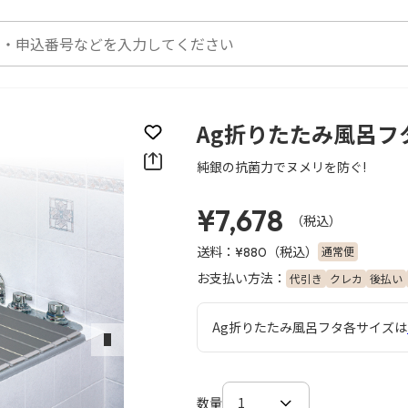
Ag折りたたみ風呂フタ 
お気に入りに登録
純銀の抗菌力でヌメリを防ぐ!
¥7,678
（税込）
送料：
（税込）
通常便
¥880
お支払い方法：
代引き
クレカ
後払い
Ag折りたたみ風呂フタ各サイズは
次のスライド
数量