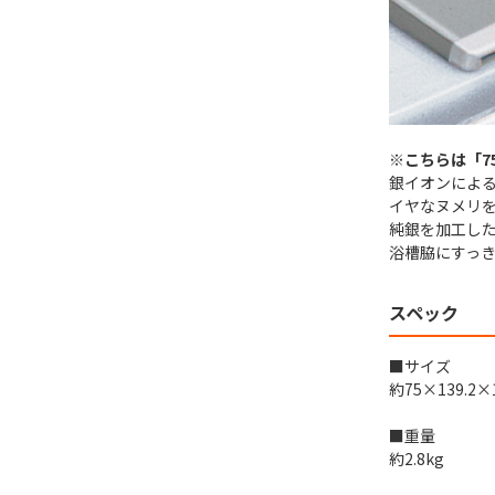
※こちらは「7
銀イオンによ
イヤなヌメリ
純銀を加工した
浴槽脇にすっ
スペック
■サイズ
約75×139.2×
■重量
約2.8kg