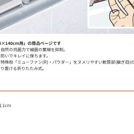
5×140cm用」の商品ページです
る自然の抗菌力で細菌の繁殖を抑制。
を防いでキレイに保ちます。
特殊粉「ミューファン(R)・パウダー」をヌメリやすい軟質部(継ぎ目)
きり置ける折りたたみ式。
1.1cm