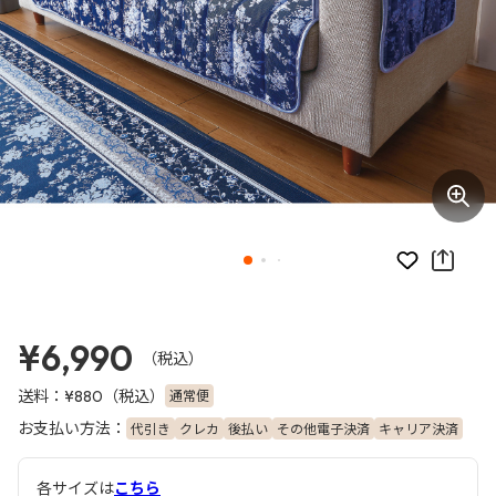
お気に入り
¥6,990
（税込）
送料：
（税込）
通常便
¥880
お支払い方法：
代引き
クレカ
後払い
その他電子決済
キャリア決済
各サイズは
こちら