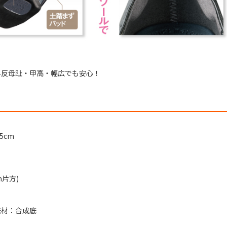
外反母趾・甲高・幅広でも安心！
5cm
cm片方)
底材：合成底