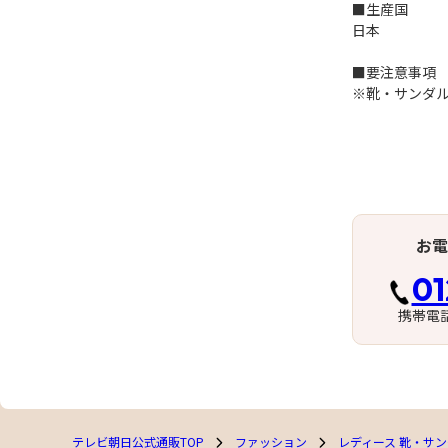
■生産国
日本
■要注意事項
※靴・サンダ
お電
01
携帯電
テレビ朝日公式通販TOP
ファッション
レディース 靴・サ