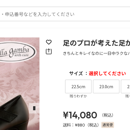
足のプロが考えた足
お気に入りに登録
きちんとキレイなのに一日中ラクな
サイズ ：
選択してください
22.5cm
23.0cm
2
残りわずか
残
次のスライド
¥14,080
（税込）
送料：
（税込）
通常便
¥880