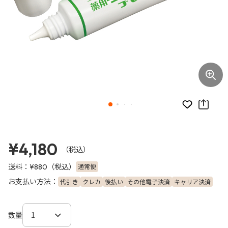
お気に入り
¥4,180
（税込）
送料：
（税込）
通常便
¥880
お支払い方法：
代引き
クレカ
後払い
その他電子決済
キャリア決済
数量