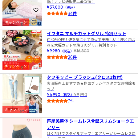
眠！テレビ通販史上最安値！
¥37,800
（税込）
お気に入りに登録
34件
5.0
キャンペーン
8
イワタニ マルチカットグリル 特別セット
約40%OFF！煙を気にせず直火で美味しい！煙と油は
ねを大幅カットの焼き肉グリル特別セット
¥9,980
（税込）
¥16,800
お気に入りに登録
26件
5.0
キャンペーン
9
タフモッピー ブラッシュ(クロス1枚付)
実演販売士おすすめ★側面ブラシ付きタフなお掃除モ
ップ
¥6,990
（税込）
¥9,990
お気に入りに登録
7件
4.0
キャンペーン
10
芦屋美整体 シームレス骨盤スリムショーツエ
アリー
はくだけでスタイルアップ！エアリーがシームレスに