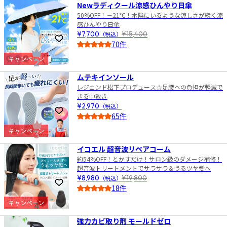
Newラディクール涼感ひんやり日傘
50%OFF！－21℃！木陰にいるような涼しさが続く涼
感ひんやり日傘
¥7,700
（税込）
¥15,400
お気に入りに登録
70件
4.0
キャンペーン
2
ムテキインソール
レジェンド松下プロデュース☆足腰への負担が軽減で
きる中敷き
¥2,970
（税込）
お気に入りに登録
65件
4.5
キャンペーン
3
イコエル 超音波リペアコーム
約54%OFF！とかすだけ！サロン級のダメージ補修！
超音波トリートメントでサラサラ＆うるツヤ髪へ
¥8,980
（税込）
¥19,800
お気に入りに登録
18件
4.5
キャンペーン
4
強力カビ取り剤 モールドゼロ