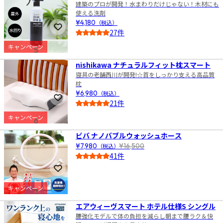
建築のプロが開発！水まわりだけじゃない！木材にも
使える洗剤
¥4,180
（税込）
お気に入りに登録
27件
4.5
キャンペーン
5
nishikawa ナチュラルフィット枕スマート
寝具の老舗西川が開発!☆首をしっかり支える高品質
枕
¥6,980
（税込）
お気に入りに登録
21件
4.5
キャンペーン
6
ビバ ナノバブルウォッシュホース
¥7,980
（税込）
¥16,500
41件
4.5
お気に入りに登録
キャンペーン
7
エアウィーヴスマート ホテル仕様S シングル
腰強化モデルで体の負担を減らし朝まで腰ラク＆快