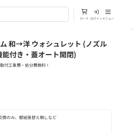
メニューを開
カート
ログイン
メニュー
ム 和→洋 ウォシュレット (ノズル
機能付き・蓋オート開閉)
準取付工事費・処分費無料！
交換のみ、壁紙張替え無しなど