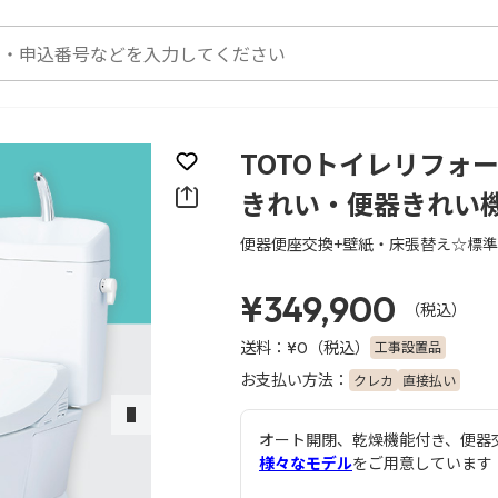
TOTOトイレリフォー
お気に入りに登録
きれい・便器きれい
便器便座交換+壁紙・床張替え☆標
¥349,900
（税込）
送料：
（税込）
工事設置品
¥0
お支払い方法：
クレカ
直接払い
次のスライド
オート開閉、乾燥機能付き、便器
様々なモデル
をご用意しています