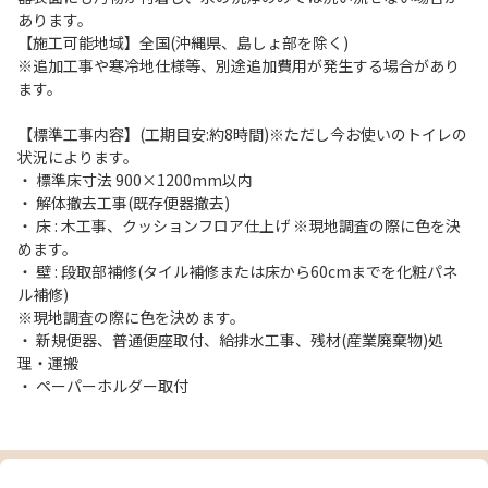
あります。
【施工可能地域】全国(沖縄県、島しょ部を除く)
※追加工事や寒冷地仕様等、別途追加費用が発生する場合があり
ます。
【標準工事内容】(工期目安:約8時間)※ただし今お使いのトイレの
状況によります。
・ 標準床寸法 900×1200mm以内
・ 解体撤去工事(既存便器撤去)
・ 床 : 木工事、クッションフロア仕上げ ※現地調査の際に色を決
めます。
・ 壁 : 段取部補修(タイル補修または床から60cmまでを化粧パネ
ル補修)
※現地調査の際に色を決めます。
・ 新規便器、普通便座取付、給排水工事、残材(産業廃棄物)処
理・運搬
・ ペーパーホルダー取付