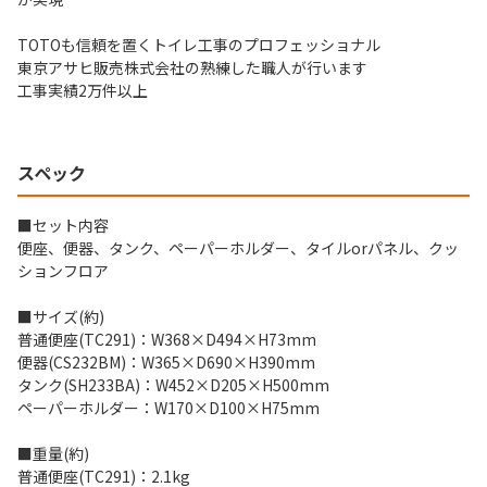
TOTOも信頼を置くトイレ工事のプロフェッショナル
東京アサヒ販売株式会社の熟練した職人が行います
工事実績2万件以上
スペック
■セット内容
便座、便器、タンク、ペーパーホルダー、タイルorパネル、クッ
ションフロア
■サイズ(約)
普通便座(TC291)：W368×D494×H73mm
便器(CS232BM)：W365×D690×H390mm
タンク(SH233BA)：W452×D205×H500mm
ペーパーホルダー：W170×D100×H75mm
■重量(約)
普通便座(TC291)：2.1kg