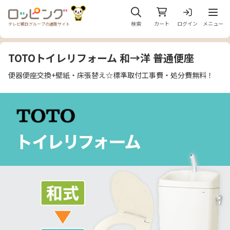
メニュ
検索
カート
ログイン
メニュー
テレビ朝日グループの通販サイト
TOTOトイレリフォーム 和→洋 普通便座
便器便座交換+壁紙・床張替え☆標準取付工事費・処分費無料！