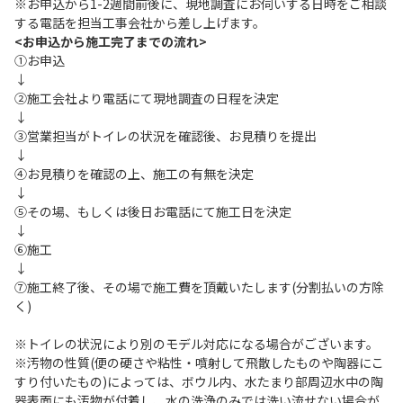
※お申込から1-2週間前後に、現地調査にお伺いする日時をご相談
する電話を担当工事会社から差し上げます。
<お申込から施工完了までの流れ>
①お申込
↓
②施工会社より電話にて現地調査の日程を決定
↓
③営業担当がトイレの状況を確認後、お見積りを提出
↓
④お見積りを確認の上、施工の有無を決定
↓
⑤その場、もしくは後日お電話にて施工日を決定
↓
⑥施工
↓
⑦施工終了後、その場で施工費を頂戴いたします(分割払いの方除
く)
※トイレの状況により別のモデル対応になる場合がございます。
※汚物の性質(便の硬さや粘性・噴射して飛散したものや陶器にこ
すり付いたもの)によっては、ボウル内、水たまり部周辺水中の陶
器表面にも汚物が付着し、水の洗浄のみでは洗い流せない場合が