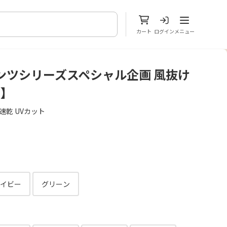
メニューを開
カート
ログイン
メニュー
ンツシリーズスペシャル企画 風抜け
m】
速乾 UVカット
イビー
グリーン