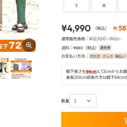
S
M
¥4,990
58
（税込）
約
¥12,100
通常販売価格：
（税込）
送料：
（税込）
通常便
¥880
お支払い方法：
代引き
クレカ
後払い
股下長さを
64cm
と72cmからお
身長150cm前後の方は股下64c
数量