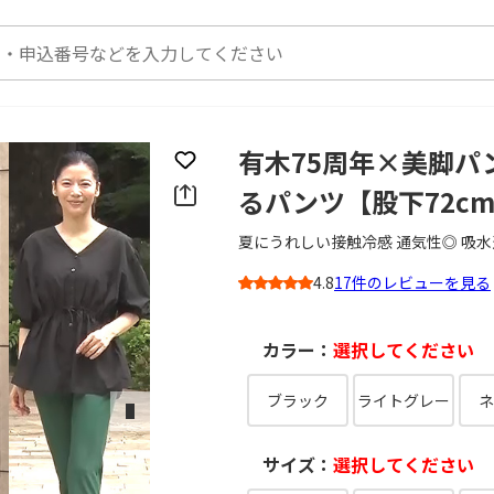
有木75周年×美脚パ
お気に入りに登録
るパンツ【股下72c
夏にうれしい接触冷感 通気性◎ 吸水
4.8
17件のレビューを見る
3
カラー：
選択してください
ブラック
ライトグレー
ネ
次のスライド
サイズ：
選択してください