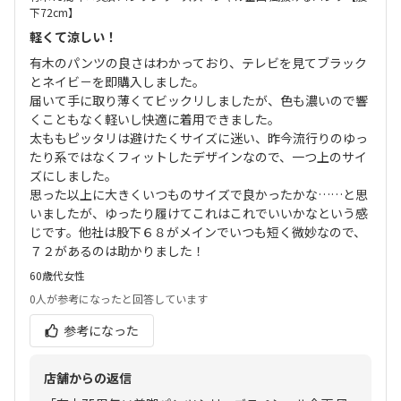
下72cm】
軽くて涼しい！
有木のパンツの良さはわかっており、テレビを見てブラック
とネイビ－を即購入しました。
届いて手に取り薄くてビックリしましたが、色も濃いので響
くこともなく軽いし快適に着用できました。
太ももピッタリは避けたくサイズに迷い、昨今流行りのゆっ
たり系ではなくフィットしたデザインなので、一つ上のサイ
ズにしました。
思った以上に大きくいつものサイズで良かったかな……と思
いましたが、ゆったり履けてこれはこれでいいかなという感
じです。他社は股下６８がメインでいつも短く微妙なので、
７２があるのは助かりました！
60歳代
女性
0人
が参考になったと回答しています
参考になった
店舗からの返信