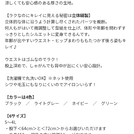
涼しくても安心感のある厚さの生地。
【ラクなのにキレイに見える秘密は
立体縫製
】
立体的な体に沿うよう計算し尽くされたパーツを裁断。
何人もがはいて微調整して型紙を仕上げ、体形や年齢を問わずす
っきりとしたシルエットに変身できるんです。
年齢が出やすいウエスト・ヒップまわりももたつかず後ろ姿もキ
レイ♪
ウエストはゴムなのでラク！
股上深めで、しゃがんでも背中が出にくい安心設計。
【洗濯機で丸洗いOK】※ネット使用
シワや毛玉にもなりにくいのでアイロンいらず！
【カラーは4色】
ブラック ／ ライトグレー ／ ネイビー ／ グリーン
【6サイズ】
S～4L
・股下＜64cm＞と＜72cm＞からお選びいただけます