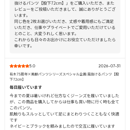
抜けるパンツ【股下72cm】」をご購入いただき、また
レビューをご投稿いただきまして、誠にありがとうござ
います。
同じ色を2枚お選びいただき、丈感や着用感にもご満足
いただき、仕事やプライベートでご愛用いただけている
とのこと、大変うれしく思います。
これからも日々のお出かけにお役立ていただけましたら
幸いです。
5.0
2026-07-31
有木75周年×美脚パンツシリーズスペシャル企画 風抜けるパンツ【股
下72cm】
毎日履いています
今までの夏は暑いけれど仕方なくジ－ンズを履いていました
が、この商品を購入してからは仕事も買い物に行く時も全て
このパンツ。
肌触りもスルッとしていて足にまとわりつくこともなく快適
です
ネイビ－とブラックを頼みましたので交互に履いています