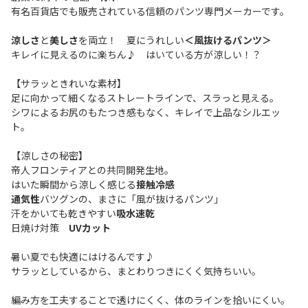
有名百貨店でも販売されている信頼のパンツ専門メーカーです。
涼しさ
と
美しさ
を両立！ 夏にうれしい
＜風抜けるパンツ＞
キレイに見えるのに楽ちん♪ はいている方が涼しい！？
【サラッときれいな素材】
足に向かって細くなるストレートラインで、スラっと見える。
シワによるお尻のもたつき感もなく、キレイで上品なシルエッ
ト。
【涼しさの秘密】
帝人フロンティアとの共同開発生地。
はいた瞬間から涼しく感じる
接触冷感
通気性
バツグンの、まさに「風が抜けるパンツ」
汗をかいても乾きやすい
吸水速乾
日焼け対策
UVカット
暑い夏でも快適にはけるんです♪
サラッとしているから、まとわりつきにくく気持ちいい。
編み方を工夫することで透けにくく、体のラインを拾いにくい。