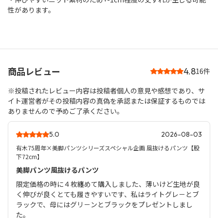
性があります。
商品レビュー
4.8
16件
※投稿されたレビュー内容は投稿者個人の意見や感想であり、サ
イト運営者がその投稿内容の真偽を承認または保証するものでは
ありませんので予めご了承ください。
5.0
2026-08-03
有木75周年×美脚パンツシリーズスペシャル企画 風抜けるパンツ【股
下72cm】
美脚パンツ風抜けるパンツ
限定価格の時に４枚纏めて購入しました、薄いけど生地が良
く伸びが良くとても履きやすいです、私はライトグレ－とブ
ラックで、母にはグリ－ンとブラックをプレゼントしまし
た。