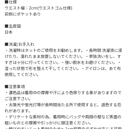
■仕様
ウエスト幅：2cm(ウエストゴム仕様)
前側にポケットあり
■生産国
日本
■洗濯/お手入れ
・洗濯時はネットのご使用をお勧めします。・長時間 洗濯液に浸
けたり、濡れたまま放置しないでください。・単独洗いをし、す
すぎは十分に行ってください。・強い脱水をお避けください。・
湿った状態で形を整えて干してください。・アイロンは、あて布
使用してください。
■注意事項
・濃色品は着用中の摩擦や汗により色移りする事がありますので
ご注意下さい。
・太陽光や蛍光灯等が長時間当たる所で使用すると、退色する恐
れがあります。
・デリケートな素材の為、着用時にバッグや周囲の壁など表面の
粗いものとの摩擦や引っかけに御注意ください。
・伸びやすいニット素材のため+-1cm程度の丈ずれが生じる可能