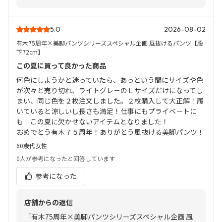
5.0
2026-08-02
有木75周年×美脚パンツシリーズスペシャル企画 風抜けるパンツ【股
下72cm】
この夏に買って良かった商品
何色にしようかと迷っていたら、あっという間にサイズや色
が次々と売り切れ、ライトグレ－のＬサイズだけになってし
まい、同じ色を２枚注文しました。２枚購入して大正解！履
いていると涼しいし長さも満足！仕事にもプライベ－トに
も この夏に欠かせないアイテムとなりました！
おめでとう有木７５周年！ありがとう風抜ける美脚パンツ！
60歳代
女性
0人
が参考になったと回答しています
参考になった
店舗からの返信
「有木75周年×美脚パンツシリーズスペシャル企画 風