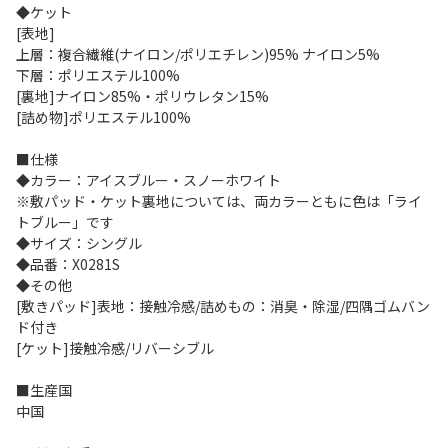
◆ケット
[表地]
上層：複合繊維(ナイロン/ポリエチレン)95% ナイロン5%
下層：ポリエステル100%
[裏地]ナイロン85%・ポリウレタン15%
[詰め物]ポリエステル100%
■仕様
◆カラー：アイスブルー・スノーホワイト
※敷パッド・ケット裏地については、両カラーともに色は「ライ
トブルー」です
◆サイズ：シングル
◆品番：X0281S
◆その他
[敷きパッド]表地：接触冷感/詰めもの：消臭・除湿/四隅ゴムバン
ド付き
[ケット]接触冷感/リバーシブル
■生産国
中国