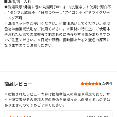
■洗濯/お手入れ
◆洗濯表示*非常に弱い洗濯可(30℃まで/洗濯ネット使用)*漂白不
可*タンブル乾燥不可*日陰つり干し*アイロン不可*ドライクリー
ニング不可
※洗濯ネットをご使用ください。※単独洗いしてください。※淡
色物は無蛍光洗剤をご使用ください。※素材の特性上、ご使用中
や濡れた状態での摩擦等で他のものに色移りする事がありますの
でご注意ください。※日光や照明に長時間あたると変色の原因に
なりますのでご注意ください。
商品レビュー
4.4
45件
※投稿されたレビュー内容は投稿者個人の意見や感想であり、サ
イト運営者がその投稿内容の真偽を承認または保証するものでは
ありませんので予めご了承ください。