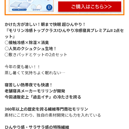
かけた方が涼しい！朝まで快眠 超ひんやり！
『モリリン冷感トップクラス!ひんやり冷感寝具プレミアムII 2点セ
ット』
○接触冷感×除湿×消臭
○人気のクシュクシュ生地！
○敷きパッドとケットの2点セット
今年の夏も暑い！！
蒸し暑くて気持ちよく眠れない…
寝苦しい熱帯夜でも快適！
老舗寝具メーカーモリリンが開発
今田通販史上「過去イチ」の冷たさを誇る
360年以上の歴史を誇る繊維専門商社モリリン
素材にこだわり、独自の素材開発にも力を入れている
ひんやり感・サラサラ感の特殊繊維