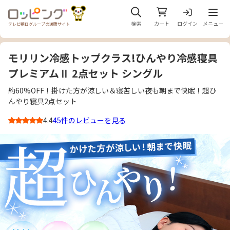
メニュ
検索
カート
ログイン
メニュー
テレビ朝日グループの通販サイト
モリリン冷感トップクラス!ひんやり冷感寝具
プレミアムⅡ 2点セット シングル
約60%OFF！掛けた方が涼しい＆寝苦しい夜も朝まで快眠！超ひ
んやり寝具2点セット
4.4
45件のレビューを見る
3