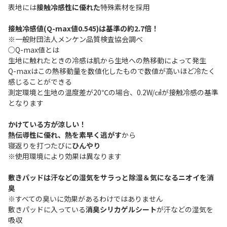
表地には
接触冷感性に優れた
特殊素材を採用
接触冷感値(Q-max値0.545)は基準の約2.7倍！
※一般財団法人メンケン品質検査協会調べ
○Q-max値とは
生地に触れたときの冷感は肌から生地への熱移動によって発生
Q-maxはこの熱移動量を数値化したもので数値が高いほど冷たく
感じることができる
測定環境と生地の温度差が20℃の場合、0.2W/㎠が接触冷感の基準
となります
かけている方が涼しい！
熱伝導性に優れ、熱を素早く逃がす
から
寝返りを打つたびに
ひんやり
※使用環境により効果は異なります
敷きパッドは汗などの湿気をサラっと除湿＆気になるニオイを消
臭
※すべての臭いに効果があるわけではありません
敷きパッドに入っている
消臭シリカゲルシート
が汗などの湿気を
吸収