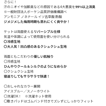
さらに！
汗のニオイや加齢臭などの原因である4大悪臭を
99%以上消臭
※一般財団法人ボーケン品質評価機構調べ
アンモニア ノネナール イソ吉草酸 酢酸
ジメジメした梅雨時期も蒸れにくく爽やか！
ケットは両面使える
リバーシブル仕様
気温や体調によって使用面を使い分けられる
〇冷感生地
〇大人気！凹凸感のあるクシュクシュ生地
両面ともこだわりの
優しい肌触り
〇冷感生地
ひんやりクール＆シルクのようになめらか
〇クシュクシュ生地
寝返りしてもサラサラで快適！
〇おしゃれなカラー展開
アイスブルー／スノーホワイト
〇洗濯OK！ ※洗濯ネット使用
〇敷きパッドはゴムバンド付きでズレずにしっかりフィット