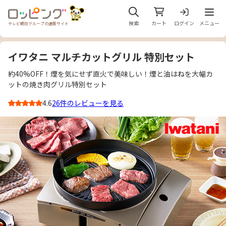
メニュ
検索
カート
ログイン
メニュー
テレビ朝日グループの通販サイト
イワタニ マルチカットグリル 特別セット
約40%OFF！煙を気にせず直火で美味しい！煙と油はねを大幅カ
ットの焼き肉グリル特別セット
4.6
26件のレビューを見る
3