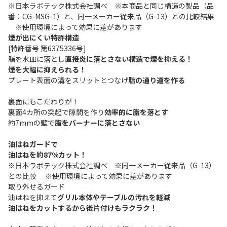
※日本ラボテック株式会社調べ ※本商品と同じ構造の製品（品
番：CG-MSG-1）と、同一メーカー従来品（G-13）との比較結果
※使用環境によって効果に差があります
煙が出にくい特許構造
[特許番号 第6375336号]
脂を水皿に落とし
直接炎に落とさない構造で煙を抑える！
煙を大幅に抑えられる！
プレート表面の溝をスリットとつなげ
脂の通り道を作る
裏面にもこだわりが！
裏面4カ所の突起で隙間を作り
効率的に脂を落とす
約7mmの壁で
脂をバーナーに落とさない
油はねガードで
油はねを約87%カット！
※日本ラボテック株式会社調べ ※同一メーカー従来品（G-13）
との比較 ※使用環境によって効果に差があります
取り外せるガード
油はねを抑えて
グリル本体やテーブルの汚れを軽減
油はねをカットするから後片付けもラクラク！