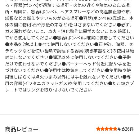
ろ・容器(ボンベ)が過熱する場所・火気の近くや熱気のあたる場
所・周囲に、容器(ボンベ)、ヘアスプレーなどの高温禁止物や布、
紙類などの燃えやすいものがある場所●容器(ボンベ)の底部と、本
体の間に物(小石や厚紙の束など)をはさまないでください●必ず、
ガス漏れがないこと、点火・消化動作に異常のないことを確認し
てから使用してください●容器(ボンベ)は確実に装着してください
●本品を2台以上並べて使用しないでください●石や砂、陶器、セ
ラミックなどを使い蓄熱で調理する器具(焼き芋器など)の使用は絶
対にしないでください●調理以外に使用しないでください●子供
だけで使わせないでください●バーナーヘッド付近に顔や手を近
づけないでください●使用中は換気をしてください●使用時や使
用後しばらくは点火つまみ以外には手を触れないでください●専
用の容器(イワタニカセットガス)を使用してください●たこ焼きプ
レートではリングを取り付けないでください
商品レビュー
4.6
26件