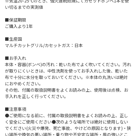
※気温20-25℃のとき、強火連続燃焼にてカセットボンベ1本を使
い切るまでの実測値
■保証期限
ご購入より1年
■生産国
マルチカットグリル/カセットガス：日本
■お手入れ
本体・容器(ボンベ)の汚れ：乾いた布でよく吹いてください。汚れ
が取りにくいときは、中性洗剤を使ってお手入れした後、乾いた
布で十分に水分を取っておいてください。※本体の丸洗いは絶対
におやめください。
その他、付属の取扱説明書をよくお読みの上、使用後は点検、お
手入れを正しく行ってください。
■注意事項
●ご使用になる前に、付属の取扱説明書をよくお読みの上、正し
く安全にご使用ください●次のような場所では絶対に使用しない
でください(火災や爆発、死亡事故、やけどの原因となります)・狭
い場所や換気の悪い場所・乗り物や不安定な場所・風の強いとこ