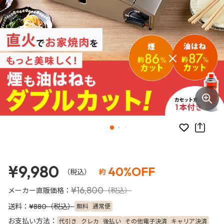
お気に入り
¥9,980
40%OFF
（税込）
約
¥16,800
メーカー直販価格：
（税込）
送料：
（税込）
無料
通常便
¥880
お支払い方法：
代引き
クレカ
後払い
その他電子決済
キャリア決済