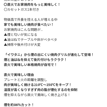
〇直火でお家焼肉をもっと美味しく！
〇カセットガス1本付き
物価高で外食を控える人が増える中
家でも美味しい焼肉が食べたい！
お家焼肉はこんな問題が...
▲煙と匂いが気になる
▲油はねでテーブルや床がベタベタ
▲掃除や後片付けが大変
「イワタニ」から煙の出にくい焼肉グリルが進化して登場！
煙と油はねを抑えて後片付けもラクラク！
直火で美味しい本格焼肉が自宅で！
直火で美味しい理由
プレートと火の距離を調整し
肉が美味しく焼ける210℃～250℃をキープ！
温度が高くなりすぎず肉の脂が煙化するのを抑制
煙を抑えながら直火で美味しく焼き上げる！
煙を約86％カット！