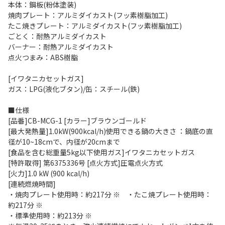
本体：鋼板(粉体塗装)
焼肉プレート：アルミダイカスト(フッ素樹脂加工)
たこ焼きプレート：アルミダイカスト(フッ素樹脂加工)
ごとく：耐熱アルミダイカスト
バーナー：耐熱アルミダイカスト
点火つまみ：ABS樹脂
[イワタニカセットガス]
ガス：LPG(液化ブタン)/缶：スチール(鉄)
■仕様
[品番]CB-MCG-1 [カラー]ブラウンゴールド
[最大発熱量]1.0kW(900kcal/h)使用できる鍋の大きさ ：鍋底の直
径が10~18cmで、内径が20cmまで
[食品を含む総重量5kg以下使用ガス]イワタニカセットガス
[特許取得] 第6375336号 [点火方式]圧電点火方式
[火力]1.0 kW (900 kcal/h)
[連続燃焼時間]
・焼肉プレート使用時：約217分 ※ ・たこ焼プレート使用時：
約217分 ※
・標準使用時：約213分 ※