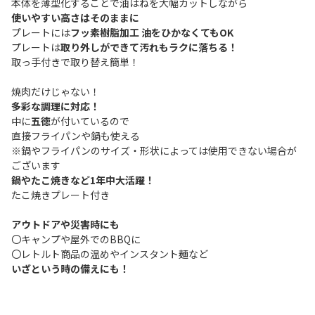
本体を薄型化することで油はねを大幅カットしながら
使いやすい高さはそのままに
プレートには
フッ素樹脂加工 油をひかなくてもOK
プレートは
取り外しができて汚れもラクに落ちる！
取っ手付きで取り替え簡単！
焼肉だけじゃない！
多彩な調理に対応！
中に
五徳
が付いているので
直接フライパンや鍋も使える
※鍋やフライパンのサイズ・形状によっては使用できない場合が
ございます
鍋やたこ焼きなど1年中大活躍！
たこ焼きプレート付き
アウトドアや災害時にも
〇キャンプや屋外でのBBQに
〇レトルト商品の温めやインスタント麺など
いざという時の備えにも！