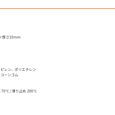
0×厚さ10mm
ロピレン、ポリエチレン
リコーンゴム
0℃ / 滑り止め 200℃