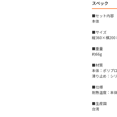
スペック
■セット内容
本体
■サイズ
縦360×横20
■重量
約66g
■材質
本体：ポリプ
滑り止め：シ
■仕様
耐熱温度：本体 7
■生産国
台湾