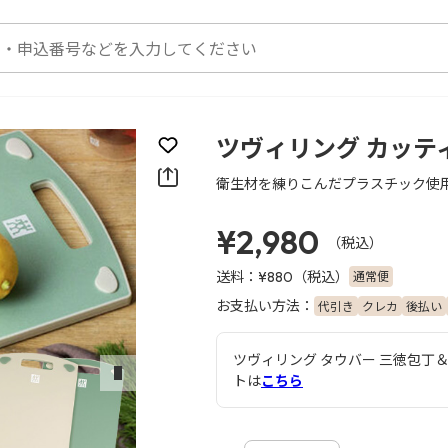
ツヴィリング カッテ
お気に入りに登録
衛生材を練りこんだプラスチック使
¥2,980
（税込）
送料：
（税込）
通常便
¥880
お支払い方法：
代引き
クレカ
後払い
ツヴィリング タウバー 三徳包丁
トは
こちら
次のスライド