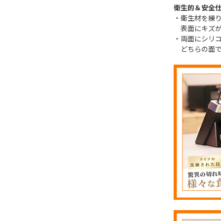
衛生的＆安全
・衛生材を練
表面にキズが
・両面にシリ
どちらの面で