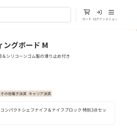
メニューを開
カート
ログイン
メニュー
ィングボード M
用＆シリコーンゴム製の滑り止め付き
その他電子決済
キャリア決済
＆コンパクトシェフナイフ＆ナイフブロック 特別3点セッ