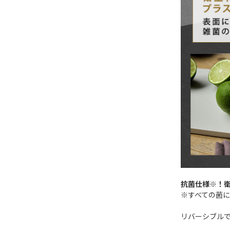
抗菌仕様※！
※すべての菌
リバーシブル