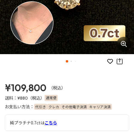
お気に入り
¥109,800
（税込）
送料：
（税込）
通常便
¥880
お支払い方法：
代引き
クレカ
その他電子決済
キャリア決済
純プラチナ0.7ctは
こちら