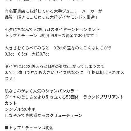
有名百貨店にも卸している大手ジュエリーメーカーが
品質・輝きにこだわった大粒ダイヤモンドを厳選！
七夕にちなんで大粒0.7ctのダイヤモンドペンダント
トップとチェーンは純度99.9％の純金でお仕立て！
大きさをくらべてみると 0.2ctの差なのにこんなにちがう
0.3ct 0.5ct 大粒0.7ct
ダイヤは1ctを越えると価格が跳ね上がってしまうので
0.7ctは遠目で見ても大きいサイズ感なのに 価格は抑えられオス
スメ！
肌なじみがよく人気の
シャンパンカラー
ダイヤの美しさをより引き立てる58面体
ラウンドブリリアント
カット
シンプルな6本爪
しなやかで高級感ある
スクリューチェーン
■トップとチェーンは純金