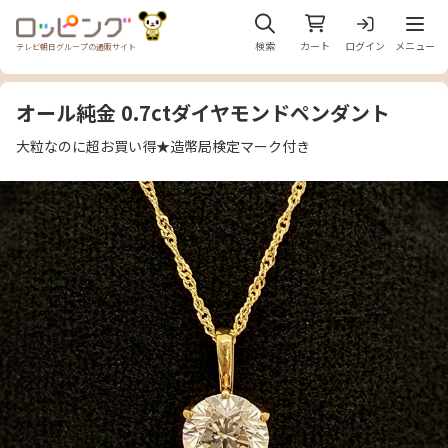
メニュ
検索
カート
ログイン
メニュー
テレビ朝日グループの通販サイト
オール純金 0.7ctダイヤモンドペンダント
大粒なのに超お買い得★造幣局検定マーク付き