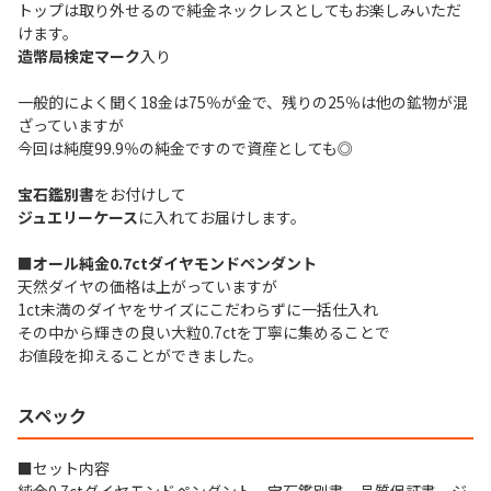
トップは取り外せるので純金ネックレスとしてもお楽しみいただ
けます。
造幣局検定マーク
入り
一般的によく聞く18金は75％が金で、残りの25％は他の鉱物が混
ざっていますが
今回は純度99.9％の純金ですので資産としても◎
宝石鑑別書
をお付けして
ジュエリーケース
に入れてお届けします。
■オール純金0.7ctダイヤモンドペンダント
天然ダイヤの価格は上がっていますが
1ct未満のダイヤをサイズにこだわらずに一括仕入れ
その中から輝きの良い大粒0.7ctを丁寧に集めることで
お値段を抑えることができました。
スペック
■セット内容