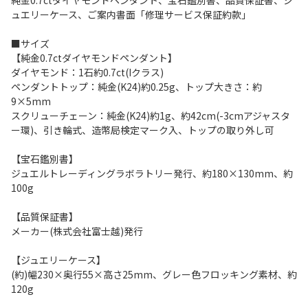
純金0.7ctダイヤモンドペンダント、宝石鑑別書、品質保証書、ジ
ュエリーケース、ご案内書面「修理サービス保証約款」
■サイズ
【純金0.7ctダイヤモンドペンダント】
ダイヤモンド：1石約0.7ct(Iクラス)
ペンダントトップ：純金(K24)約0.25g、トップ大きさ：約
9×5mm
スクリューチェーン：純金(K24)約1g、約42cm(-3cmアジャスタ
ー環)、引き輪式、造幣局検定マーク入、トップの取り外し可
【宝石鑑別書】
ジュエルトレーディングラボラトリー発行、約180×130mm、約
100g
【品質保証書】
メーカー(株式会社富士越)発行
【ジュエリーケース】
(約)幅230×奥行55×高さ25mm、グレー色フロッキング素材、約
120g