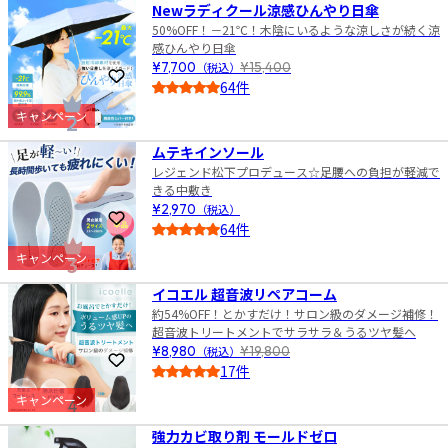
Newラディクール涼感ひんやり日傘
50%OFF！－21℃！木陰にいるような涼しさが続く涼
感ひんやり日傘
¥7,700
（税込）
¥15,400
お気に入りに登録
64件
4.0
キャンペーン
2
ムテキインソール
レジェンド松下プロデュース☆足腰への負担が軽減で
きる中敷き
¥2,970
（税込）
お気に入りに登録
64件
4.5
キャンペーン
3
イコエル 超音波リペアコーム
約54%OFF！とかすだけ！サロン級のダメージ補修！
超音波トリートメントでサラサラ＆うるツヤ髪へ
¥8,980
（税込）
¥19,800
お気に入りに登録
17件
4.0
キャンペーン
4
強力カビ取り剤 モールドゼロ