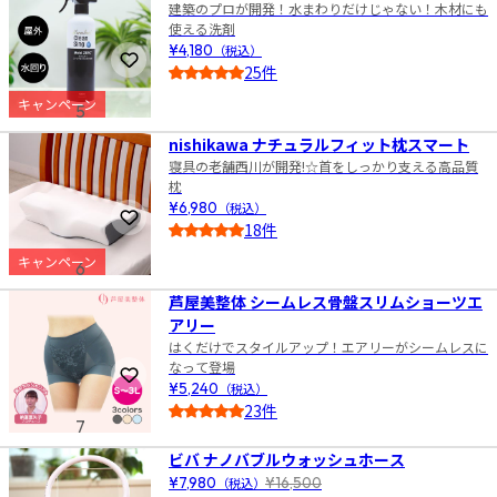
建築のプロが開発！水まわりだけじゃない！木材にも
使える洗剤
¥4,180
（税込）
お気に入りに登録
25件
4.5
キャンペーン
5
nishikawa ナチュラルフィット枕スマート
寝具の老舗西川が開発!☆首をしっかり支える高品質
枕
¥6,980
（税込）
お気に入りに登録
18件
4.5
キャンペーン
6
芦屋美整体 シームレス骨盤スリムショーツエ
アリー
はくだけでスタイルアップ！エアリーがシームレスに
なって登場
お気に入りに登録
¥5,240
（税込）
23件
7
4.5
ビバ ナノバブルウォッシュホース
¥7,980
（税込）
¥16,500