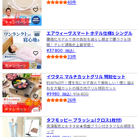
40件
4.5
お気に入りに登録
キャンペーン
8
エアウィーヴスマート ホテル仕様S シングル
腰強化モデルで体の負担を減らし朝まで腰ラク＆快
眠！テレビ通販史上最安値！
¥37,800
（税込）
お気に入りに登録
33件
5.0
キャンペーン
9
イワタニ マルチカットグリル 特別セット
約40%OFF！煙を気にせず直火で美味しい！煙と油は
ねを大幅カットの焼き肉グリル特別セット
¥9,980
（税込）
¥16,800
お気に入りに登録
26件
5.0
キャンペーン
10
タフモッピー ブラッシュ(クロス1枚付)
実演販売士おすすめ★側面ブラシ付きタフなお掃除モ
ップ