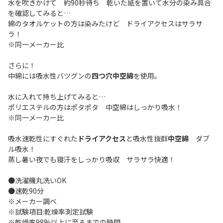
水を吹きかけて 約90秒待ち 乾いた紙を置いて水分の染み具合
を確認してみると…
綿のタオルケットの方は染みたけど ドライアクセスはサラサ
ラ！
※同一メーカー比
さらに！
中綿には吸水性バツグンの
四つ穴中空綿
を使用。
水に入れて持ち上げてみると…
ポリエステルの方はポタポタ 中空綿はしっかり吸水！
※同一メーカー比
吸水速乾性にすぐれた
ドライアクセス
と吸水性抜群
中空綿
ダブ
ル吸水！
蒸し暑い夜でも寝汗をしっかり吸収 サラサラ快適！
●洗濯機丸洗いOK
●速乾90分
※メーカー調べ
※試験項目:乾燥率測定試験
※乾燥率98%以上に至るまでの時間