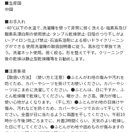
■生産国
中国
■お手入れ
･40℃以下の水温で､洗濯機を使って非常に弱く洗える･塩素系及び
酸素系漂白剤の使用禁止･タンブル乾燥禁止･日陰のつり干しがよ
い･アイロン仕上げ禁止･石油系溶剤による弱いドライクリーニン
グができる 使用洗濯機の取扱説明書に従う。高水位で単独で洗
う。洗濯ネット使用。弱く絞る。形を整えて干す。クリーニング
後の乾燥は静止型乾燥機等をお勧めします。
■注意事項
【取扱い方法】〈使い方と注意〉●ふとんがわ地の傷みや汚れを
防ぐため、カバーやシーツを掛けてお使いください。カバーやシ
ーツはこまめに洗濯してください。●ふとんは、日に干すか、ふ
とん乾燥機で乾燥してください。暖かさ、かさ高、弾力が増し、
使い心地がよくなります。〈干し方〉●ふとんがわ地の日焼けや
傷み、汚れなどを防ぐため、カバーやシーツでおおって干してく
ださい。全面が日に当たるように両面を干してください。午前10
時から午後3時ごろまでに、片面2時間くらい、天気のよい乾燥し
た日に干してください。●ふとんがわ地や詰めものが傷みますの