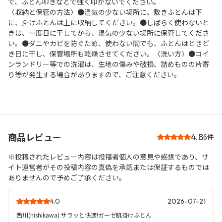
で、ふとん叩きなどで強く叩かないでください。
〈収納と保管の方法〉●湿気の少ない場所に、敷きふとんは下
に、掛けふとんは上に収納してください。●しばらく使わないと
きは、一度日に干してから、湿気の少ない場所に保管してくださ
い。●ダニやカビを防ぐため、使わない間でも、ふとんはときど
き日に干し、保管場所も乾燥させてください。〈洗い方〉●コイ
ンランドリー等での洗濯は、生地の傷みや破損、詰めものの片寄
り等が発生する場合がありますので、ご注意ください。
商品レビュー
4.8
6件
※投稿されたレビュー内容は投稿者個人の意見や感想であり、サ
イト運営者がその投稿内容の真偽を承認または保証するものでは
ありませんので予めご了承ください。
4.0
2026-07-21
西川(nishikawa) サラッと快適!ガーゼ肌掛けふとん