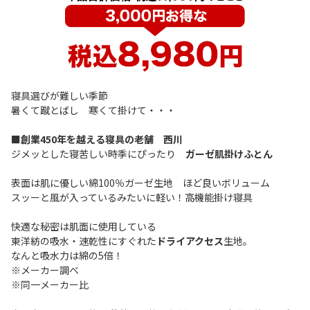
寝具選びが難しい季節
暑くて蹴とばし 寒くて掛けて・・・
■創業450年を越える寝具の老舗 西川
ジメッとした寝苦しい時季にぴったり
ガーゼ肌掛けふとん
表面は肌に優しい綿100％ガーゼ生地 ほど良いボリューム
スッーと風が入っているみたいに軽い！高機能掛け寝具
快適な秘密は肌面に使用している
東洋紡の吸水・速乾性にすぐれた
ドライアクセス
生地。
なんと吸水力は綿の5倍！
※メーカー調べ
※同一メーカー比