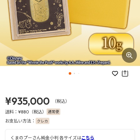
お気に入り
¥935,000
（税込）
送料：
（税込）
通常便
¥880
お支払い方法：
クレカ
くまのプーさん純金小判 各サイズは
こちら