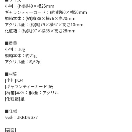
小判：(約)縦40×横25mm
ギャランティーカード：(約)縦80×横50mm
桐箱本体：(約)縦88×横76×高20mm
アクリル蓋：(約)縦79×横67×高さ10mm
化粧箱：(約)縦97×横85×高さ28mm
■重量
小判 ：10g
桐箱本体：約21g
アクリル蓋：約62g
■材質
[小判]K24
[ギャランティーカード]紙
[桐箱]本体：桐/蓋：アクリル
[化粧箱]紙
■仕様
品番：JKBDS 337
[裏面]