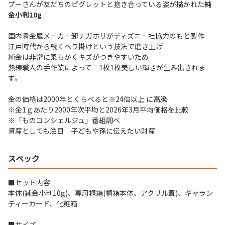
プーさんが友だちのピグレットと抱き合っている姿が描かれた
純
金小判10g
国内貴金属メーカー卸ナガホリがディズニー社協力のもと製作
江戸時代から続くヘラ掛けという技法で磨き上げ
純金は非常に柔らかくキズがつきやすいため
熟練職人の手作業によって 1枚1枚美しい輝きが生み出されま
す。
金の価格は2000年とくらべると※24倍以上 に高騰
※金1ｇあたり2000年次平均と2026年3月平均価格を比較
※「ものコンシェルジュ」番組調べ
資産としても注目 子どもや孫に伝えたい財産
スペック
■セット内容
本体(純金小判10g)、専用桐箱(桐箱本体、アクリル蓋)、ギャラン
ティーカード、化粧箱
■サイズ