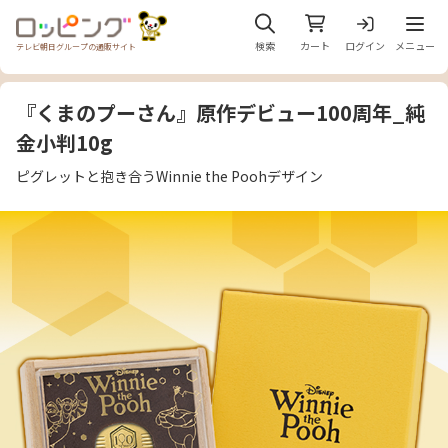
メニュ
検索
カート
ログイン
メニュー
テレビ朝日グループの通販サイト
『くまのプーさん』原作デビュー100周年_純
金小判10g
ピグレットと抱き合うWinnie the Poohデザイン