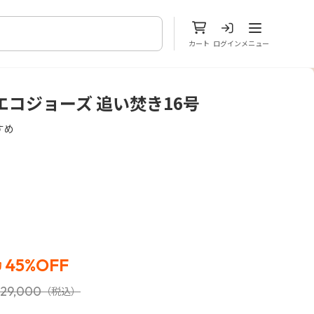
メニューを開
カート
ログイン
メニュー
エコジョーズ 追い焚き16号
すめ
45%OFF
約
29,000
（税込）