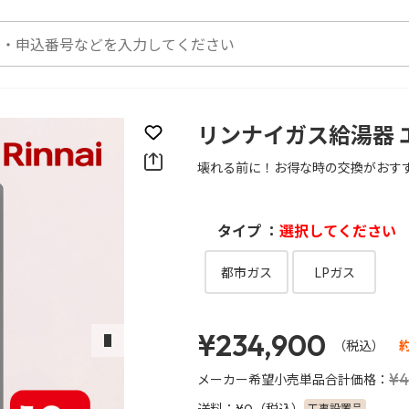
リンナイガス給湯器 
お気に入りに登録
壊れる前に！お得な時の交換がおす
タイプ ：
選択してください
都市ガス
LPガス
¥234,900
（税込）
次のスライド
¥4
メーカー希望小売単品合計価格：
送料：
（税込）
工事設置品