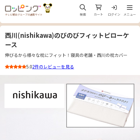
メニュ
検索
カート
ログイン
メニュー
テレビ朝日グループの通販サイト
西川(nishikawa)のびのびフィットピローケ
ース
伸びるから様々な枕にフィット！寝具の老舗・西川の枕カバー
5.0
2件のレビューを見る
3