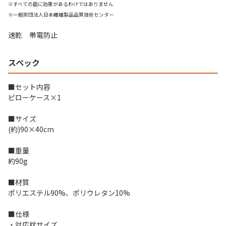
※すべての菌に効果があるわけではありません
※一般財団法人日本繊維製品品質技術センター
速乾 帯電防止
スペック
■セット内容
ピローケース×1
■サイズ
(約)90×40cm
■重量
約90g
■材質
ポリエステル90%、ポリウレタン10%
■仕様
・対応枕サイズ