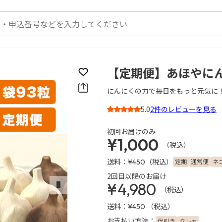
【定期便】あほやに
お気に入りに登録
にんにくの力で毎日をもっと元気に
5.0
2件のレビューを見る
3
初回お届けのみ
¥1,000
（税込）
送料：
（税込）
定期
通常便
ネ
¥450
2回目以降のお届け
¥4,980
（税込）
次のスライド
送料：
（税込）
¥450
お支払い方法：
代引き
クレカ