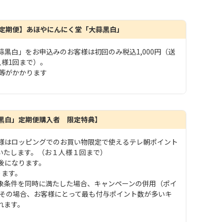
【定期便】あほやにんにく堂「大蒜黒白」
黒白」をお申込みのお客様は初回のみ税込1,000円（送
人様1回まで）。
料等がかかります
黒白」定期便購入者 限定特典】
様はロッピングでのお買い物限定で使えるテレ朝ポイント
を付与いたします。（お１人様１回まで）
後になります。
ります。
象条件を同時に満たした場合、キャンペーンの併用（ポイ
 その場合、お客様にとって最も付与ポイント数が多いキ
れます。