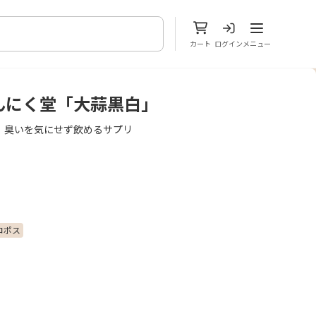
メニューを開
カート
ログイン
メニュー
んにく堂「大蒜黒白」
！臭いを気にせず飲めるサプリ
コポス