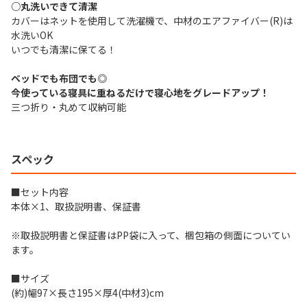
○丸洗いできて清潔
カバーはネットを使用して洗濯機で、中材のエアファイバー(R)は
水洗いOK
いつでも清潔に保てる！
ベッドでも布団でも◎
今使っている寝具に重ねるだけで寝心地をグレードアップ！
三つ折り・丸めて収納可能
スペック
■セット内容
本体×1、取扱説明書、保証書
※取扱説明書と保証書はPP袋に入って、梱包箱の側面についてい
ます。
■サイズ
(約)幅97×長さ195×厚4(中材3)cm