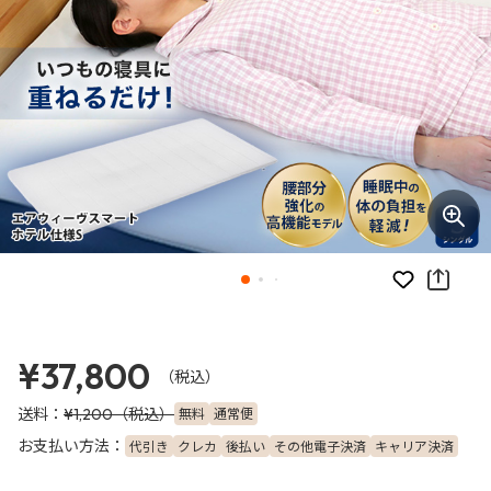
お気に入り
¥37,800
（税込）
送料：
（税込）
無料
通常便
¥1,200
お支払い方法：
代引き
クレカ
後払い
その他電子決済
キャリア決済