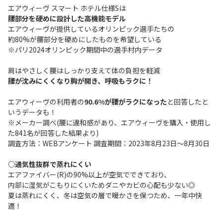
エアウィーヴ スマート ホテル仕様Sは
腰部分を硬めに設計した高機能モデル
エアウィーヴが提供しているオリンピック選手たちの
約80%が腰部分を硬めにしたものを希望している
※パリ2024オリンピック期間中の選手村内データ
肩はやさしく腰はしっかり支えて体の負担を軽減
腰が沈みにくくなり胸が開き、呼吸もラクに！
エアウィーヴの利用者の
90.6%が腰がラクになった
と回答したと
いうデータも！
※メーカー調べ(腰に違和感があり、エアウィーヴを購入・使用し
た841名が回答した結果より)
調査方法：WEBアンケート 調査期間：2023年8月23日～8月30日
○通気性抜群で蒸れにくい
エアファイバー(R)の90%以上が空気でできており、
内部に湿気がこもりにくいためダニやカビの心配も少ない◎
夏は蒸れにくく、冬は空気の層で暖かさを保つため、一年中快
適！