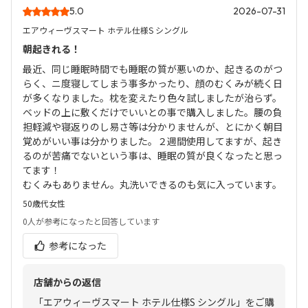
5.0
2026-07-31
エアウィーヴスマート ホテル仕様S シングル
朝起きれる！
最近、同じ睡眠時間でも睡眠の質が悪いのか、起きるのがつ
らく、ニ度寝してしまう事多かったり、顔のむくみが続く日
が多くなりました。枕を変えたり色々試しましたが治らず。
ベッドの上に敷くだけでいいとの事で購入しました。腰の負
担軽減や寝返りのし易さ等は分かりませんが、とにかく朝目
覚めがいい事は分かりました。２週間使用してますが、起き
るのが苦痛でないという事は、睡眠の質が良くなったと思っ
てます！
むくみもありません。丸洗いできるのも気に入っています。
50歳代
女性
0人
が参考になったと回答しています
参考になった
店舗からの返信
「エアウィーヴスマート ホテル仕様S シングル」をご購