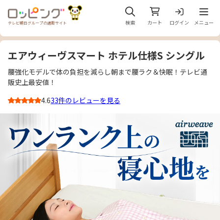
メニュ
検索
カート
ログイン
メニュー
テレビ朝日グループの通販サイト
エアウィーヴスマート ホテル仕様S シングル
腰強化モデルで体の負担を減らし朝まで腰ラク＆快眠！テレビ通
販史上最安値！
4.6
33件のレビューを見る
3