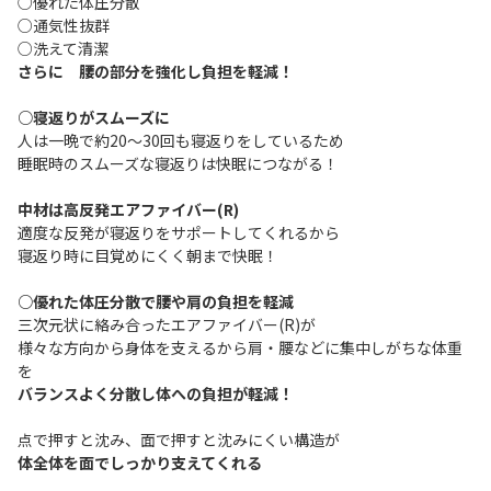
○優れた体圧分散
○通気性抜群
○洗えて清潔
さらに 腰の部分を強化し負担を軽減！
○寝返りがスムーズに
人は一晩で約20～30回も寝返りをしているため
睡眠時のスムーズな寝返りは快眠につながる！
中材は高反発エアファイバー(R)
適度な反発が寝返りをサポートしてくれるから
寝返り時に目覚めにくく朝まで快眠！
○優れた体圧分散で腰や肩の負担を軽減
三次元状に絡み合ったエアファイバー(R)が
様々な方向から身体を支えるから肩・腰などに集中しがちな体重
を
バランスよく分散し体への負担が軽減！
点で押すと沈み、面で押すと沈みにくい構造が
体全体を面でしっかり支えてくれる