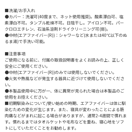
■洗濯/お手入れ
●カバー：洗濯可(40度まで、ネット使用推奨)。酸素漂白可、塩
素漂白不可。タンブル乾燥不可。日陰干し。アイロン不可。パー
クロロエチレン、石油系溶剤ドライクリーニング可(弱)。
●中材(エアファイバー(R))：シャワーなど(水または40℃以下のぬ
るま湯)で手洗い可能。
■注意事項
ご使用になる前に、付属の取扱説明書をよくお読みの上、正しく
安全にご使用ください。
●中材(エアファイバー(R))のみでは使用しないでください。
●火気や熱風などが発生する器具に近づけて使用しないでくださ
い。
●本製品使用中に万が一、体に異常が見られた場合は本製品のご
使用をお控えください。
■初期馴染みについて/使い始めの時期、エアファイバーは体に馴
染むための変化が生じます。また、寝具が変わったことによる筋
肉痛などがまれに起こる場合がありますが、通常2-4週間で慣れま
す。慣れるまではタオルケットや毛布などを重ね、寝心地をソフ
トにしていただくことをお勧めします。