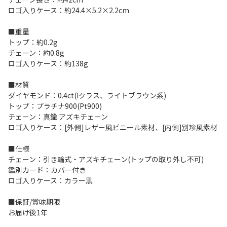
ロゴ入りケース：約24.4×5.2×2.2cm
■重量
トップ：約0.2g
チェーン：約0.8g
ロゴ入りケース：約138g
■材質
ダイヤモンド：0.4ct(Iクラス、ライトブラウン系)
トップ：プラチナ900(Pt900)
チェーン：真鍮 アズキチェーン
ロゴ入りケース：[外側]レザー風ビニール素材、[内側]別珍風素材
■仕様
チェーン：引き輪式・アズキチェーン(トップの取り外し不可)
鑑別カード：カバー付き
ロゴ入りケース：カラー黒
■保証/賞味期限
お届け後1年