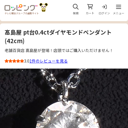
メニュ
検索
カート
ログイン
メニュー
テレビ朝日グループの通販サイト
髙島屋 pt台0.4ctダイヤモンドペンダント
(42cm)
老舗百貨店 髙島屋が登場！店頭ではご購入いただけません！
3.0
1件のレビューを見る
3