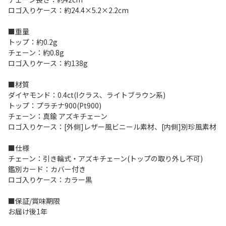
ロゴ入りケース：約24.4×5.2×2.2cm
■重量
トップ：約0.2g
チェーン：約0.8g
ロゴ入りケース：約138g
■材質
ダイヤモンド：0.4ct(Iクラス、ライトブラウン系)
トップ：プラチナ900(Pt900)
チェーン：真鍮 アズキチェーン
ロゴ入りケース：[外側]レザー風ビニール素材、[内側]別珍風素材
■仕様
チェーン：引き輪式・アズキチェーン(トップの取り外し不可)
鑑別カード：カバー付き
ロゴ入りケース：カラー黒
■保証/賞味期限
お届け後1年