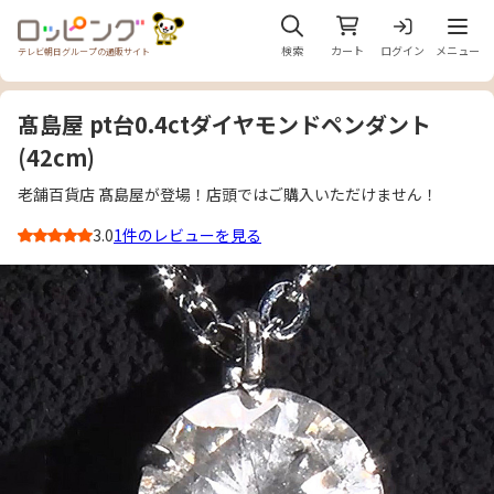
メニュ
検索
カート
ログイン
メニュー
テレビ朝日グループの通販サイト
髙島屋 pt台0.4ctダイヤモンドペンダント
(42cm)
老舗百貨店 髙島屋が登場！店頭ではご購入いただけません！
3.0
1件のレビューを見る
3